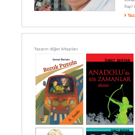
Rap! 
Yaz
Yazarın diğer kitapları
6. baskı