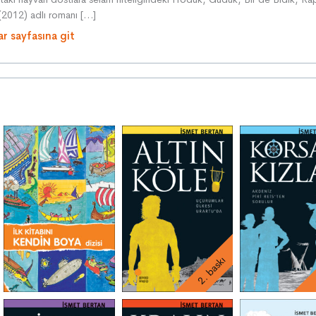
(2012) adlı romanı […]
ar sayfasına git
2. baskı