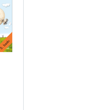
5. baskı