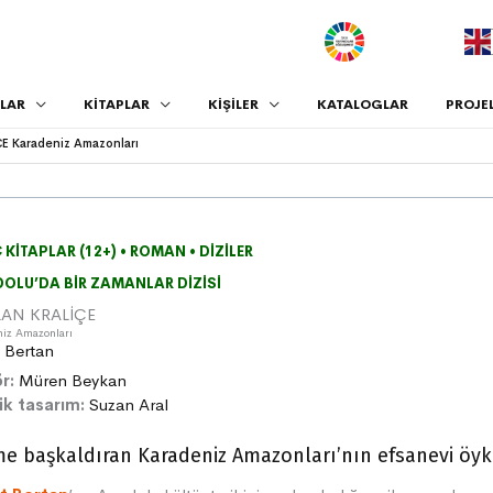
.
LAR
KİTAPLAR
KİŞİLER
KATALOGLAR
PROJE
E Karadeniz Amazonları
 KITAPLAR (12+)
•
ROMAN
•
DIZILER
OLU’DA BIR ZAMANLAR DIZISI
AN KRALİÇE
niz Amazonları
 Bertan
r:
Müren Beykan
ik tasarım:
Suzan Aral
e başkaldıran Karadeniz Amazonları’nın efsanevi öy