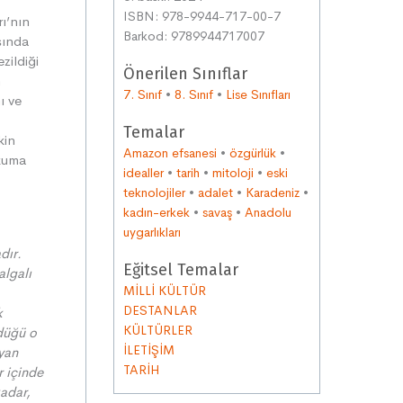
ISBN: 978-9944-717-00-7
ı’nın
Barkod: 9789944717007
sında
zildiği
Önerilen Sınıflar
n
7. Sınıf
•
8. Sınıf
•
Lise Sınıfları
ı ve
Temalar
kin
Amazon efsanesi
•
özgürlük
•
okuma
idealler
•
tarih
•
mitoloji
•
eski
teknolojiler
•
adalet
•
Karadeniz
•
kadın-erkek
•
savaş
•
Anadolu
uygarlıkları
dır.
Eğitsel Temalar
algalı
MİLLİ KÜLTÜR
DESTANLAR
k
KÜLTÜRLER
düğü o
İLETİŞİM
yan
TARİH
r içinde
kadar,