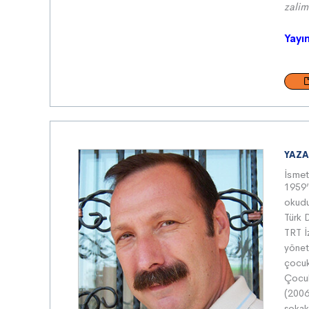
zalim
Yayı
YAZA
İsmet
1959’
okudu
Türk
TRT İ
yönetm
çocuk
Çocuk
(2006
sokak