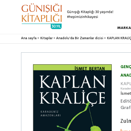
MARKA
Ana sayfa
Kitaplar
Anadolu’da Bir Zamanlar dizisi
KAPLAN KRALİÇ
GENÇ
ANAD
KAPL
Karade
İsmet
Editö
Graf
Zulm