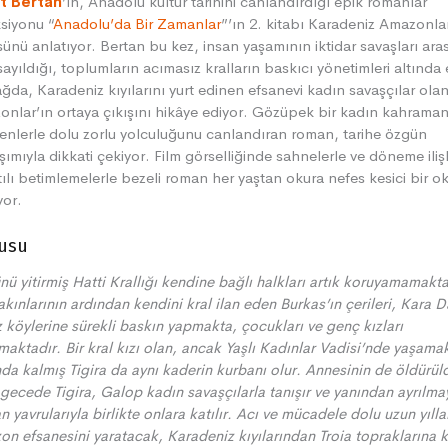
t Bertan
’ın, Anadolu kültür tarihini canlandırdığı epik romanlar
siyonu “
Anadolu’da Bir Zamanlar
”’ın 2. kitabı Karadeniz Amazonlar
ünü anlatıyor. Bertan bu kez, insan yaşamının iktidar savaşları ara
sayıldığı, toplumların acımasız kralların baskıcı yönetimleri altında e
ağda, Karadeniz kıyılarını yurt edinen efsanevi kadın savaşçılar ola
nlar’ın ortaya çıkışını hikâye ediyor. Gözüpek bir kadın kahraman
enlerle dolu zorlu yolculuğunu canlandıran roman, tarihe özgün
şımıyla dikkati çekiyor. Film görselliğinde sahnelerle ve döneme iliş
tılı betimlemelerle bezeli roman her yaştan okura nefes kesici bir 
yor.
usu
ü yitirmiş Hatti Krallığı kendine bağlı halkları artık koruyamamakta
 akınlarının ardından k
endini kral ilan eden Burkas’ın çerileri, Kara D
 köylerine sürekli baskın yapmakta, çocukları ve genç kızları
rmaktadır.
Bir kral kızı olan, ancak Yaşlı Kadınlar Vadisi’nde yaşama
nda kalmış
Tigira da aynı kaderin kurbanı olur. Annesinin
de
öldürül
ı gecede
Tigira, Galop kadın savaşçılarla tanış
ır
ve yanından ayrılma
n yavrularıyla birlikte onlara katıl
ır. A
cı ve mücadele dolu uzun yılla
n efsanesini yaratacak, Karadeniz kıyılarından Troia topraklarına 