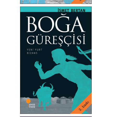
3. baskı