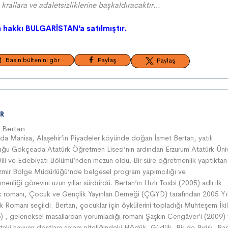
 krallara ve adaletsizliklerine başkaldıracaktır…
n hakkı BULGARİSTAN’a satılmıştır.
Basın bültenini gör
Paylaş
Paylaş
R
 Bertan
da Manisa, Alaşehir’in Piyadeler köyünde doğan İsmet Bertan, yatılı
ğu Gökçeada Atatürk Öğretmen Lisesi’nin ardından Erzurum Atatürk Üniv
 Dili ve Edebiyatı Bölümü’nden mezun oldu. Bir süre öğretmenlik yaptıktan
zmir Bölge Müdürlüğü’nde belgesel program yapımcılığı ve
enliği görevini uzun yıllar sürdürdü. Bertan’ın Hızlı Tosbi (2005) adlı ilk
 romanı, Çocuk ve Gençlik Yayınları Derneği (ÇGYD) tarafından 2005 Yıl
 Romanı seçildi. Bertan, çocuklar için öykülerini topladığı Muhteşem İkili
) , geleneksel masallardan yorumladığı romanı Şaşkın Cengâver’i (2009)
taki hayvan dostlara selam niteliğindeki Hödük, Güdük, Bir de Bıdık, R