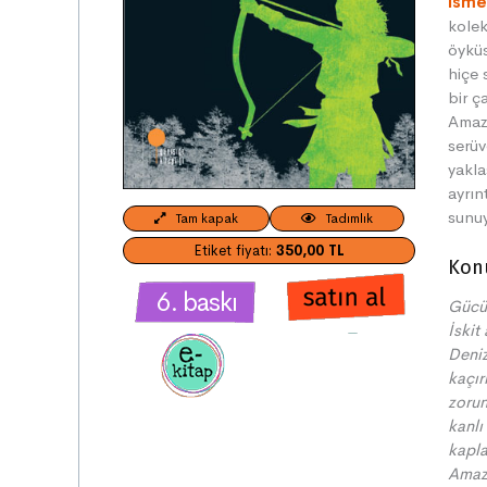
İsme
kolek
öyküs
hiçe 
bir ç
Amazo
serüv
yakla
ayrın
sunu
Tam kapak
Tadımlık
Etiket fiyatı:
350,00 TL
Kon
6. baskı
Gücün
İskit
Deniz
kaçı
zoru
kanl
kapla
Amazo