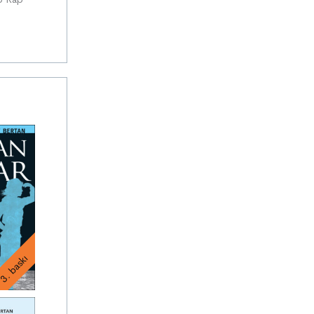
3. baskı