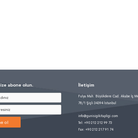
ize abone olun.
İletişim
Fulya Mah. Büyükdere Cad. Akabe İş M
78/1 Şişli 34394 İstanbul
info@gunisigikitapligi.com
e ol
Tel: +90 212 212 99 73
Fax: +90 212 217 91 74