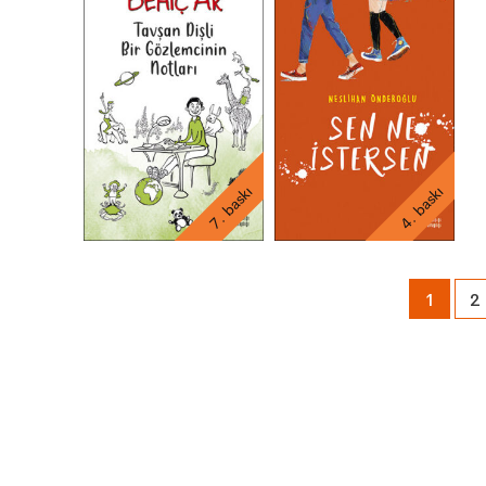
7. baskı
4. baskı
1
2