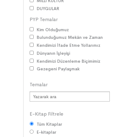
MİLLİ KÜLTÜR
DUYGULAR
HAYAL GÜCÜ
PYP Temalar
MİLLİ KÜLTÜRÜMÜZ
Kim Olduğumuz
DAVRANIŞLAR
Bulunduğumuz Mekân ve Zaman
SAĞLIK ve SPOR
Kendimizi İfade Etme Yollarımız
YETENEKLER
Dünyanın İşleyişi
BİREY ve TOPLUM
Kendimizi Düzenleme Biçimimiz
ANLAM ARAYIŞI
Gezegeni Paylaşmak
PSİKOLOJİ
SAĞLIK ve ÇEVRE
Temalar
OYUNLAR
HİKÂYE GELENEĞİMİZ
ZAMAN ve MEKÂN
SOSYAL İLİŞKİLER
E-Kitap Filtrele
EDEBİ TÜRLER
Tüm Kitaplar
İLETİŞİM
E-kitaplar
SORUMLULUKLAR