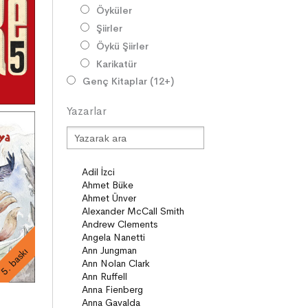
Öyküler
Şiirler
Öykü Şiirler
Karikatür
Genç Kitaplar (12+)
Roman
Yazarlar
Diziler
Öyküler
Şiirler
Deneme
Anlatı
Seçki
Köprü Kitaplar (10+)
Roman
5. baskı
Öyküler
Anlatı
ON8 (15+)
Roman