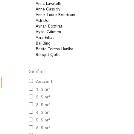
Diziler
Öyküler
Anlatı
Gizemli Maceralar Koleksiyonu
Diziler
Behiç Ak Yetişkin Kitapları
Öykü
Roman
Sınıflar
Anasınıfı
1. Sınıf
2. Sınıf
3. Sınıf
4. Sınıf
5. Sınıf
6. Sınıf