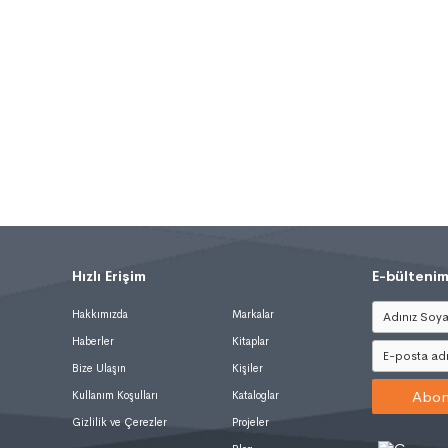
Hızlı Erişim
.
E-bültenim
Hakkımızda
Markalar
Haberler
Kitaplar
Bize Ulaşın
Kişiler
Abon
Kullanım Koşulları
Kataloglar
Gizlilik ve Çerezler
Projeler