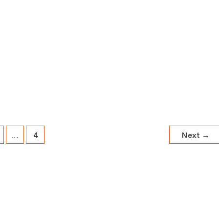
…
4
Next
→