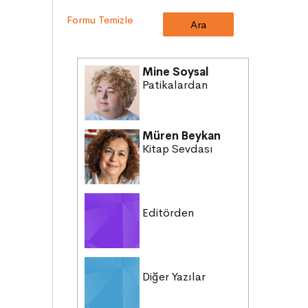
SÖZ VARLIĞI
Formu Temizle
HAK ve ÖZGÜRLÜKLER
ATATÜRK
LİDERLER
Mine Soysal
DOĞA ve EVREN
Patikalardan
HAKLAR
DEMOKRASİ
Müren Beykan
BİLİM ve TEKNOLOJİ
Kitap Sevdası
KÜLTÜRLER
DİLİMİZİN ZENGİNLİĞİ
Editörden
Diğer Yazılar