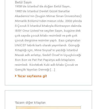
Betül Sayın
1958’de İstanbul’da doğan Betül Sayın,
1982’de İstanbul Devlet Güzel Sanatlar
Akademisi’nin (bugün Mimar Sinan Üniversitesi)
Mimarlık Bölümü’nden mezun oldu. 2006 yılında
5 Çocuk 5 İstanbul kitabıyla illüstrasyon dalında
IBBY Onur Listesi’ne seçilen Sayın, bugüne dek
çok sayıda çocuk kitabı resimledi ve pek çok
çocuk dergisine resimler yaptı. Bazı çalışmaları
UNICEF tebrik kartı olarak yayımlandı. Günışığı
Kitaplığı için, Mine Soysal'ın yazdığı İstanbul
Masalı adlı anlatıyı, Sedef Örsel'in Uçuçböceği
Bon Bon ve Pat Pat Papatya adlı kitaplarını
resimledi. Köstebek Kuki adlı kitabı Çocuk ve
Gençlik Yayınları Derneği […]
Yazar sayfasına git
Yazarın diğer kitapları