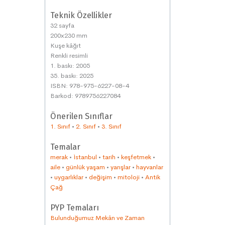
Teknik Özellikler
32 sayfa
200x230 mm
Kuşe kâğıt
Renkli resimli
1. baskı: 2005
35. baskı: 2025
ISBN: 978-975-6227-08-4
Barkod: 9789756227084
Önerilen Sınıflar
1. Sınıf
•
2. Sınıf
•
3. Sınıf
Temalar
merak
•
İstanbul
•
tarih
•
keşfetmek
•
aile
•
günlük yaşam
•
yarışlar
•
hayvanlar
•
uygarlıklar
•
değişim
•
mitoloji
•
Antik
Çağ
PYP Temaları
Bulunduğumuz Mekân ve Zaman