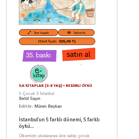
Tam kapak
Tadımlık
Etiket fiyatı:
325,00 TL
35. baskı
İLK KITAPLAR (3-8 YAŞ)
•
RESIMLI ÖYKÜ
5 Çocuk 5 İstanbul
Betül Sayın
Editör:
Müren Beykan
İstanbul’un 5 farklı dönemi, 5 farklı
öykü...
Ülkemizin uluslararası üne sahip çocuk