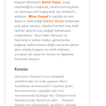
kitapları illüstratörü
Betül Sayın
, yazıp
resimlediği bu kitabında, okulöncesi küçükler
ve okumaya yeni başlayanlar için İstanbul’u
anlatıyor.
Mine Soysal
’ın yazdığı ve yine
Sayın’ın resimlediği
İstanbul Masalı
kitabından
yola çıkan sanatçı, İstanbul kentinin beş farklı
tarihsel sürecini beş değişik kahramanla
canlandırıyor. Yayın hakkı Almanya ve
Gürcistan’a satılan kitabın günümüzden
başlayıp tarihöncesine doğru zamanda geriye
akan sıradışı kurgusu ve renkli resimleri,
çocuklar için eşsiz bir okuma ve öğrenme
deneyimi sunuyor.
Konusu
Günümüz İstanbul’unun kalabalık
semtlerinden birinde yaşayan Mert,
hastalanan anneannesini ziyarete gider.
Anneannesinin yaşadığı eski evin
tavanarasında bulduğu fes, Osmanlı kenti
İstanbul’unda Hamdi’ye aittir… Osmanlı
Sultanı’nın düzenlediği şenlikleri izlemek