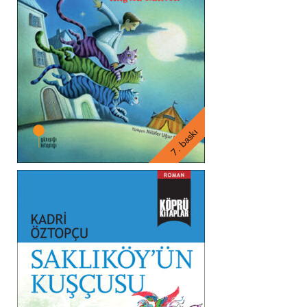
7. baskı