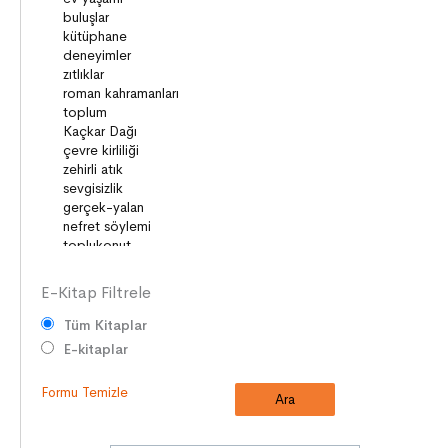
DUYGULAR
HAYAL GÜCÜ
MİLLİ KÜLTÜRÜMÜZ
DAVRANIŞLAR
SAĞLIK ve SPOR
YETENEKLER
BİREY ve TOPLUM
ANLAM ARAYIŞI
PSİKOLOJİ
E-Kitap Filtrele
Tüm Kitaplar
E-kitaplar
Formu Temizle