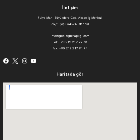
İletişim
Fulya Mah. Büyükdere Cad. Akabe İş Merkezi
78/1 Şişli 34394 İstanbul
info@gunisigikitapligi.com
Tel: +90 212 212 99 73
Fax: +90 212 217 91 74
Haritada gör