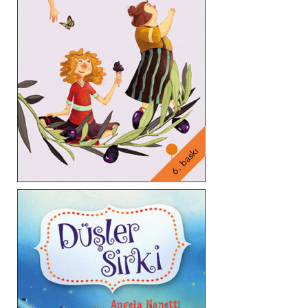
6. baskı