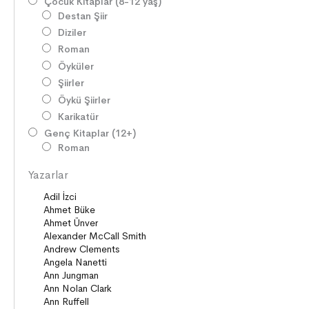
Çocuk Kitaplar (8-12 yaş)
Destan Şiir
Diziler
Roman
Öyküler
Şiirler
Öykü Şiirler
Karikatür
Genç Kitaplar (12+)
Roman
Diziler
Yazarlar
Öyküler
Şiirler
Deneme
Anlatı
Seçki
Köprü Kitaplar (10+)
Roman
Öyküler