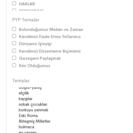
HAKLAR
DEMOKRASİ
BİLİM ve TEKNOLOJİ
PYP Temalar
KÜLTÜRLER
Bulunduğumuz Mekân ve Zaman
DİLİMİZİN ZENGİNLİĞİ
Kendimizi İfade Etme Yollarımız
KİŞİSEL GELİŞİM
Dünyanın İşleyişi
SAĞLIK
Kendimizi Düzenleme Biçimimiz
MİLLİ MÜCADELE
Gezegeni Paylaşmak
OKUMA KÜLTÜRÜ
Kim Olduğumuz
GELENEKLER
ERDEMLER
Temalar
DESTANLAR
SANAT
DEĞERLERİMİZ
ÇOCUK DÜNYASI
TARİH
VATANDAŞLIK
MİLLİ KÜLTÜR