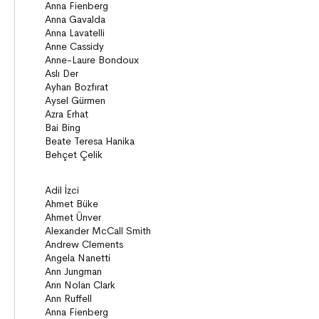
Anlatı
ON8 (15+)
Roman
Diziler
Öyküler
Anlatı
Gizemli Maceralar Koleksiyonu
Diziler
Behiç Ak Yetişkin Kitapları
Öykü
Roman