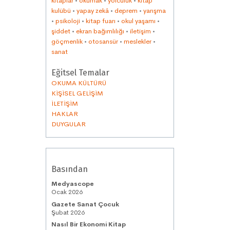
kitaplar
•
okumak
•
yolculuk
•
kitap
kulübü
•
yapay zekâ
•
deprem
•
yarışma
•
psikoloji
•
kitap fuarı
•
okul yaşamı
•
şiddet
•
ekran bağımlılığı
•
iletişim
•
göçmenlik
•
otosansür
•
meslekler
•
sanat
Eğitsel Temalar
OKUMA KÜLTÜRÜ
KİŞİSEL GELİŞİM
İLETİŞİM
HAKLAR
DUYGULAR
Basından
Medyascope
Ocak 2026
Gazete Sanat Çocuk
Şubat 2026
Nasıl Bir Ekonomi Kitap