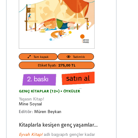
Tam kapak
Tadımlık
Etiket fiyatı:
275,00 TL
2. baskı
GENÇ KITAPLAR (12+)
•
ÖYKÜLER
Yaşasın Kitap!
Mine Soysal
Editör:
Müren Beykan
Kitaplarla kesişen genç yaşamlar...
Eyvah Kitap!
adlı başyapıtı gençler kadar