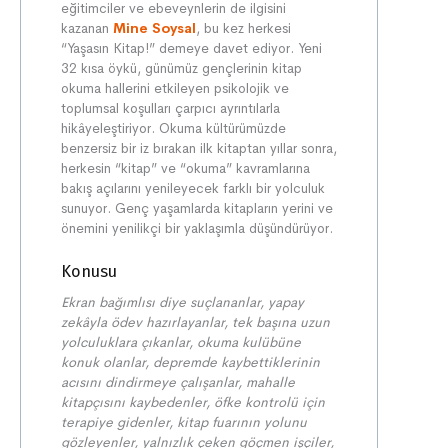
eğitimciler ve ebeveynlerin de ilgisini
kazanan
Mine Soysal
, bu kez herkesi
“Yaşasın Kitap!” demeye davet ediyor. Yeni
32 kısa öykü, günümüz gençlerinin kitap
okuma hallerini etkileyen psikolojik ve
toplumsal koşulları çarpıcı ayrıntılarla
hikâyeleştiriyor. Okuma kültürümüzde
benzersiz bir iz bırakan ilk kitaptan yıllar sonra,
herkesin “kitap” ve “okuma” kavramlarına
bakış açılarını yenileyecek farklı bir yolculuk
sunuyor. Genç yaşamlarda kitapların yerini ve
önemini yenilikçi bir yaklaşımla düşündürüyor.
Konusu
Ekran bağımlısı diye suçlananlar, yapay
zekâyla ödev hazırlayanlar, tek başına uzun
yolculuklara çıkanlar, okuma kulübüne
konuk olanlar, depremde kaybettiklerinin
acısını dindirmeye çalışanlar, mahalle
kitapçısını kaybedenler, öfke kontrolü için
terapiye gidenler, kitap fuarının yolunu
gözleyenler, yalnızlık çeken göçmen işçiler,