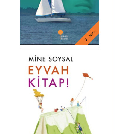
9. baskı