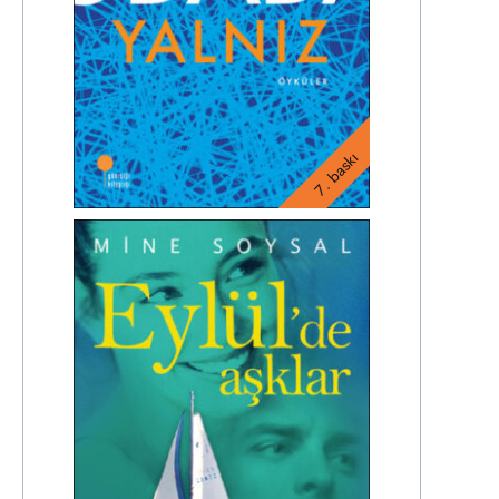
7. baskı