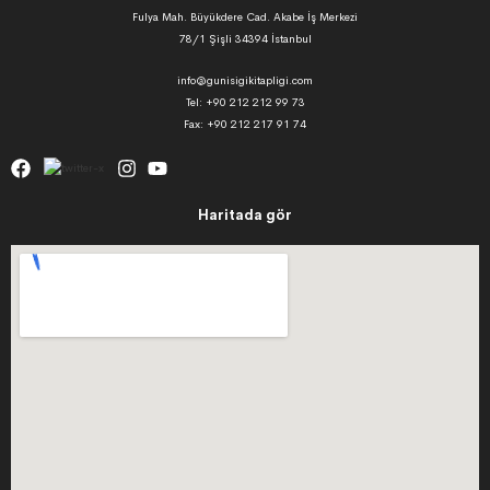
Fulya Mah. Büyükdere Cad. Akabe İş Merkezi
78/1 Şişli 34394 İstanbul
info@gunisigikitapligi.com
Tel: +90 212 212 99 73
Fax: +90 212 217 91 74
Haritada gör