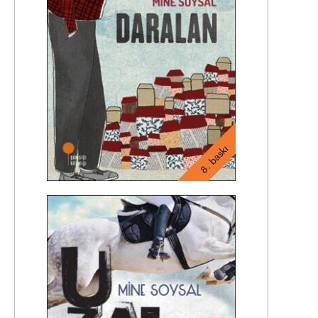
8. baskı