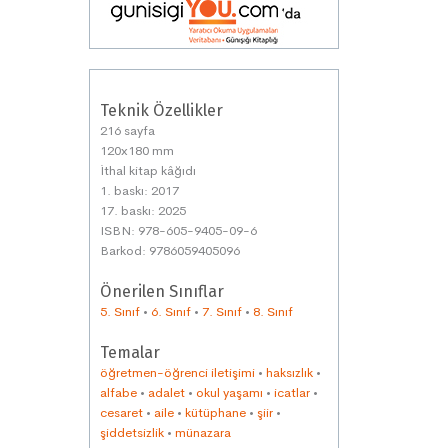
Teknik Özellikler
216 sayfa
120x180 mm
İthal kitap kâğıdı
1. baskı: 2017
17. baskı: 2025
ISBN: 978-605-9405-09-6
Barkod: 9786059405096
Önerilen Sınıflar
5. Sınıf
•
6. Sınıf
•
7. Sınıf
•
8. Sınıf
Temalar
öğretmen-öğrenci iletişimi
•
haksızlık
•
alfabe
•
adalet
•
okul yaşamı
•
icatlar
•
cesaret
•
aile
•
kütüphane
•
şiir
•
şiddetsizlik
•
münazara