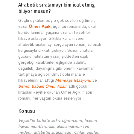
Alfabetik sıralamayı kim icat etmiş,
biliyor musun?
Güçlü öykülemesiyle çok sevilen eğitimci,
yazar
Ömer Açık
, üçüncü romanında, okul
koridorlarından yaşama uzanan felsefi bir
hikâye anlatıyor. Sıklıkla kullanılıveren
alfabetik sıralamayı sorgulayan roman, sürprizli
kurgusuyla dikkati çekiyor. Sözün unutulan
gücünü hatırlatan yazar, şiddetten uzak
gerçekçi karakterler eşliğinde adalet,
özgürlük, dayanışma gibi önemli kavramları
tartışmaya açıyor. Umut dolu mahalle
hikâyelerini anlattığı
Menekşe İstasyonu
ve
Benim Babam Ömür Adam
adlı çocuk
kitapları keyifle okunan Ömer Açık’ın son
romanı, her yaştan okura sesleniyor.
Konusu
Veysel’le birlikte sekiz öğrencinin, lisenin
havalı montlarından alamamasının tek
nedeni, alfabetik sıralamadır. Onlar, okulun