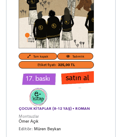
Tam kapak
Tadımlık
Etiket fiyatı:
325,00 TL
17. baskı
ÇOCUK KITAPLAR (8-12 YAŞ)
•
ROMAN
Montsuzlar
Ömer Açık
Editör:
Müren Beykan