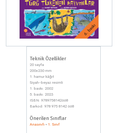
6. baskı
Teknik Özellikler
20 sayfa
200x230 mm
1. hamur kâğıt
Siyah-beyaz resimli
1. baskı: 2002
5. baskı: 2023
ISBN: 9789758142668
Barkod: 978 975 8142 668
Önerilen Sınıflar
Anasınıfı
•
1. Sınıf