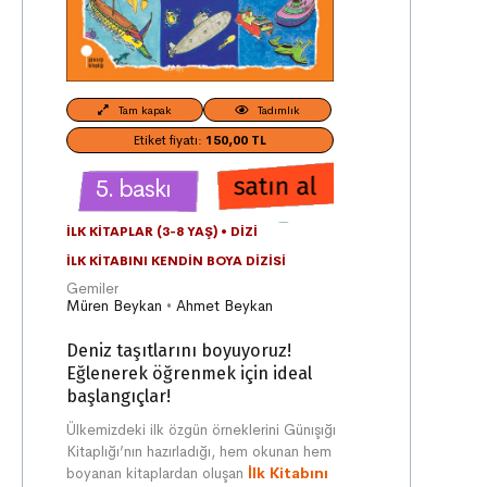
Tam kapak
Tadımlık
Etiket fiyatı:
150,00 TL
5. baskı
İLK KITAPLAR (3-8 YAŞ)
•
DIZI
İLK KITABINI KENDIN BOYA DIZISI
Gemiler
Müren Beykan
•
Ahmet Beykan
Deniz taşıtlarını boyuyoruz!
Eğlenerek öğrenmek için ideal
başlangıçlar!
Ülkemizdeki ilk özgün örneklerini Günışığı
Kitaplığı’nın hazırladığı, hem okunan hem
boyanan kitaplardan oluşan
İlk Kitabını