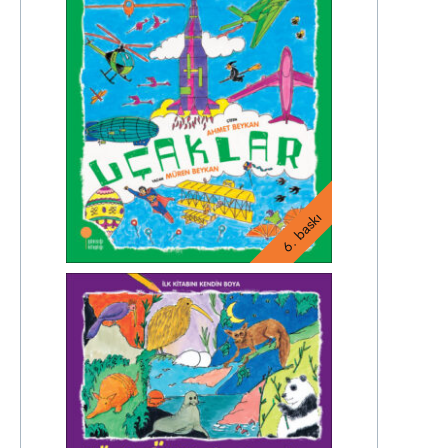
6. baskı