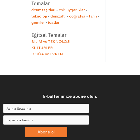
Temalar
deniz taşıtları
•
eski uygarlıklar
•
teknoloji
•
denizaltı
•
coğrafya
•
tarih
•
gemiler
•
icatlar
Eğitsel Temalar
BİLİM ve TEKNOLOJİ
KÜLTÜRLER
DOĞA ve EVREN
E-bültenimize abone olun.
Abone ol