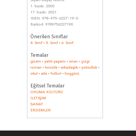
1. baskı: 2005
17. baskı: 2021
ISBN: 978-975-6227-19-0
Barkod: 9789756227190
Önerilen Sınıflar
4. Sınıf
•
5. Sınıf
•
6. Sınıf
Temalar
gizem
•
yatılı yaşamı
•
sınav
•
çizgi
roman
•
hırsızlık
•
arkadaşlık
•
yoksulluk
•
okul
•
aile
•
futbol
•
hoşgörü
Eğitsel Temalar
OKUMA KÜLTÜRÜ
İLETİŞİM
SANAT
ERDEMLER