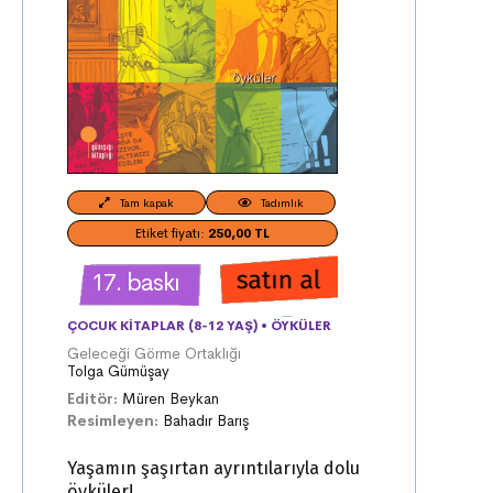
Tam kapak
Tadımlık
Etiket fiyatı:
250,00 TL
17. baskı
ÇOCUK KITAPLAR (8-12 YAŞ)
•
ÖYKÜLER
Geleceği Görme Ortaklığı
Tolga Gümüşay
Editör:
Müren Beykan
Resimleyen:
Bahadır Barış
Yaşamın şaşırtan ayrıntılarıyla dolu
öyküler!