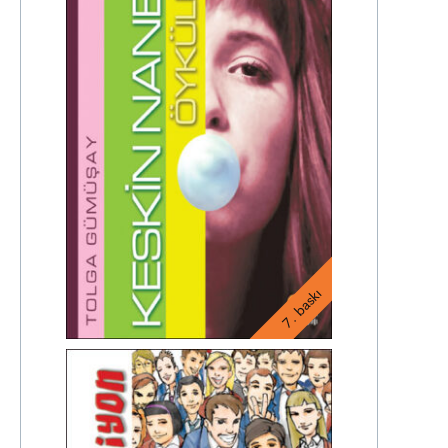
7. baskı