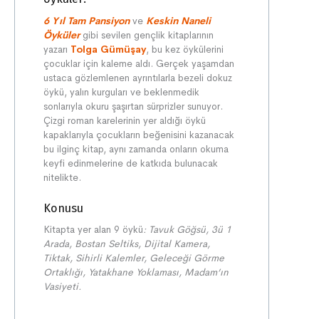
6 Yıl Tam Pansiyon
ve
Keskin Naneli
Öyküler
gibi sevilen gençlik kitaplarının
yazarı
Tolga Gümüşay
, bu kez öykülerini
çocuklar için kaleme aldı. Gerçek yaşamdan
ustaca gözlemlenen ayrıntılarla bezeli dokuz
öykü, yalın kurguları ve beklenmedik
sonlarıyla okuru şaşırtan sürprizler sunuyor.
Çizgi roman karelerinin yer aldığı öykü
kapaklarıyla çocukların beğenisini kazanacak
bu ilginç kitap, aynı zamanda onların okuma
keyfi edinmelerine de katkıda bulunacak
nitelikte.
Konusu
Kitapta yer alan 9 öykü
: Tavuk Göğsü, 3ü 1
Arada, Bostan Seltiks, Dijital Kamera,
Tiktak, Sihirli Kalemler, Geleceği Görme
Ortaklığı, Yatakhane Yoklaması, Madam
’ın
Vasiyeti.