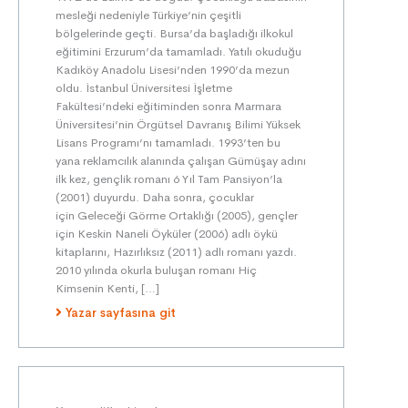
mesleği nedeniyle Türkiye’nin çeşitli
bölgelerinde geçti. Bursa’da başladığı ilkokul
eğitimini Erzurum’da tamamladı. Yatılı okuduğu
Kadıköy Anadolu Lisesi’nden 1990’da mezun
oldu. İstanbul Üniversitesi İşletme
Fakültesi’ndeki eğitiminden sonra Marmara
Üniversitesi’nin Örgütsel Davranış Bilimi Yüksek
Lisans Programı’nı tamamladı. 1993’ten bu
yana reklamcılık alanında çalışan Gümüşay adını
ilk kez, gençlik romanı 6 Yıl Tam Pansiyon’la
(2001) duyurdu. Daha sonra, çocuklar
için Geleceği Görme Ortaklığı (2005), gençler
için Keskin Naneli Öyküler (2006) adlı öykü
kitaplarını, Hazırlıksız (2011) adlı romanı yazdı.
2010 yılında okurla buluşan romanı Hiç
Kimsenin Kenti, […]
Yazar sayfasına git