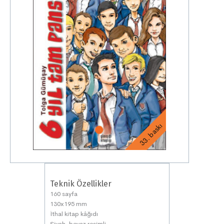
33. baskı
Teknik Özellikler
160 sayfa
130x195 mm
İthal kitap kâğıdı
Siyah-beyaz resimli