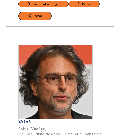
Basın bültenini gör
Paylaş
Paylaş
YAZAR
Tolga Gümüşay
1972’de Edirne’de doğdu. Çocukluğu babasının