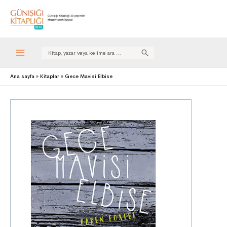
Search
for:
Ana sayfa
Kitaplar
Gece Mavisi Elbise