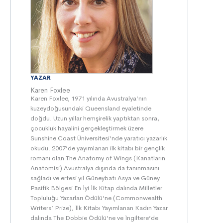
YAZAR
Karen Foxlee
Karen Foxlee, 1971 yılında Avustralya’nın
kuzeydoğusundaki Queensland eyaletinde
doğdu. Uzun yıllar hemşirelik yaptıktan sonra,
çocukluk hayalini gerçekleştirmek üzere
Sunshine Coast Üniversitesi’nde yaratıcı yazarlık
okudu. 2007’de yayımlanan ilk kitabı bir gençlik
romanı olan The Anatomy of Wings (Kanatların
Anatomisi) Avustralya dışında da tanınmasını
sağladı ve ertesi yıl Güneybatı Asya ve Güney
Pasifik Bölgesi En İyi İlk Kitap dalında Milletler
Topluluğu Yazarları Ödülü’ne (Commonwealth
Writers’ Prize), İlk Kitabı Yayımlanan Kadın Yazar
dalında The Dobbie Ödülü’ne ve İngiltere’de