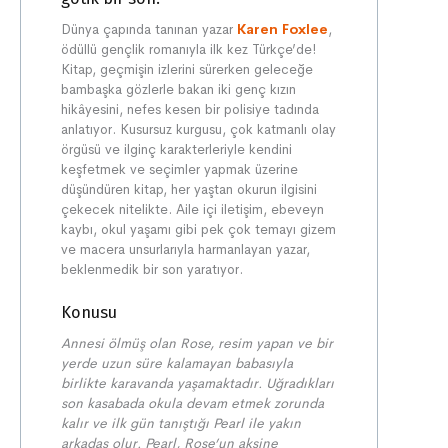
Dünya çapında tanınan yazar
Karen Foxlee
,
ödüllü gençlik romanıyla ilk kez Türkçe’de!
Kitap, geçmişin izlerini sürerken geleceğe
bambaşka gözlerle bakan iki genç kızın
hikâyesini, nefes kesen bir polisiye tadında
anlatıyor. Kusursuz kurgusu, çok katmanlı olay
örgüsü ve ilginç karakterleriyle kendini
keşfetmek ve seçimler yapmak üzerine
düşündüren kitap, her yaştan okurun ilgisini
çekecek nitelikte. Aile içi iletişim, ebeveyn
kaybı, okul yaşamı gibi pek çok temayı gizem
ve macera unsurlarıyla harmanlayan yazar,
beklenmedik bir son yaratıyor.
Konusu
Annesi ölmüş olan Rose, resim yapan ve bir
yerde uzun süre kalamayan babasıyla
birlikte karavanda yaşamaktadır. Uğradıkları
son kasabada okula devam etmek zorunda
kalır ve ilk gün tanıştığı Pearl ile yakın
arkadaş olur. Pearl, Rose’un aksine