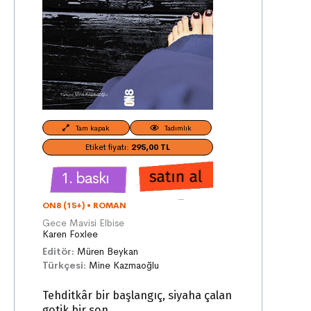
Tam kapak
Tadımlık
Etiket fiyatı:
295,00 TL
1. baskı
ON8 (15+)
•
ROMAN
Gece Mavisi Elbise
Karen Foxlee
Editör:
Müren Beykan
Türkçesi:
Mine Kazmaoğlu
Tehditkâr bir başlangıç, siyaha çalan
gotik bir son.