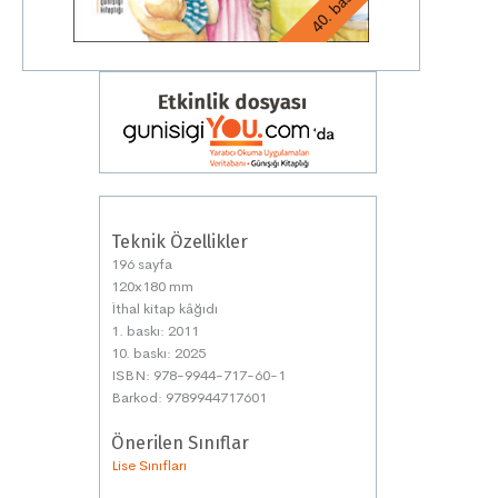
40. baskı
Teknik Özellikler
196 sayfa
120x180 mm
İthal kitap kâğıdı
1. baskı: 2011
10. baskı: 2025
ISBN: 978-9944-717-60-1
Barkod: 9789944717601
Önerilen Sınıflar
Lise Sınıfları