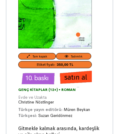
Tam kapak
Tadımlık
Etiket fiyatı:
350,00 TL
10. baskı
GENÇ KITAPLAR (12+)
•
ROMAN
Evde ve Uzakta
Christine Nöstlinger
Türkçe yayın editörü:
Müren Beykan
Türkçesi:
Suzan Geridönmez
Gitmekle kalmak arasında, kardeşlik