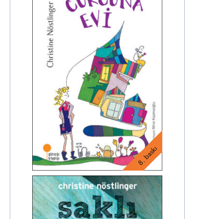
8. baskı