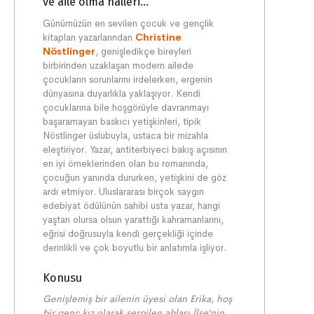
ve aile olma halleri...
Günümüzün en sevilen çocuk ve gençlik
kitapları yazarlarından
Christine
Nöstlinger
, genişledikçe bireyleri
birbirinden uzaklaşan modern ailede
çocukların sorunlarını irdelerken, ergenin
dünyasına duyarlıkla yaklaşıyor. Kendi
çocuklarına bile hoşgörüyle davranmayı
başaramayan baskıcı yetişkinleri, tipik
Nöstlinger üslubuyla, ustaca bir mizahla
eleştiriyor. Yazar, antiterbiyeci bakış açısının
en iyi örneklerinden olan bu romanında,
çocuğun yanında dururken, yetişkini de göz
ardı etmiyor. Uluslararası birçok saygın
edebiyat ödülünün sahibi usta yazar, hangi
yaştan olursa olsun yarattığı kahramanlarını,
eğrisi doğrusuyla kendi gerçekliği içinde
derinlikli ve çok boyutlu bir anlatımla işliyor.
Konusu
Genişlemiş bir ailenin üyesi olan Erika, hoş
bir genç kız olarak serpilen ablası İlse’nin