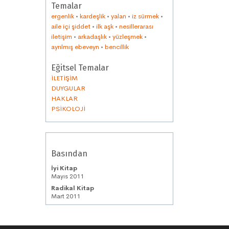
Temalar
ergenlik
•
kardeşlik
•
yalan
•
iz sürmek
•
aile içi şiddet
•
ilk aşk
•
nesillerarası
iletişim
•
arkadaşlık
•
yüzleşmek
•
ayrılmış ebeveyn
•
bencillik
Eğitsel Temalar
İLETİŞİM
DUYGULAR
HAKLAR
PSİKOLOJİ
Basından
İyi Kitap
Mayıs 2011
Radikal Kitap
Mart 2011