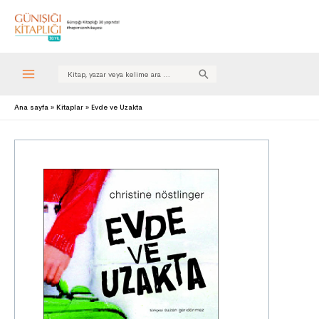
Search
for:
Ana sayfa
Kitaplar
Evde ve Uzakta