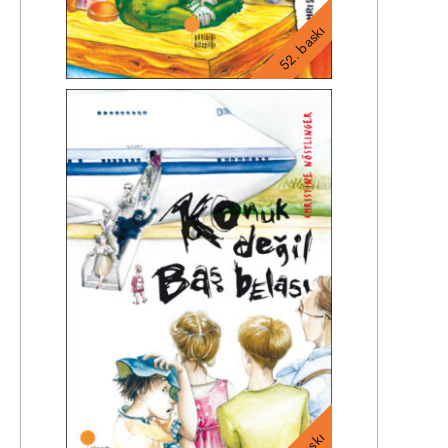
52. baskı