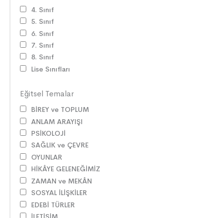
4. Sınıf
5. Sınıf
6. Sınıf
7. Sınıf
8. Sınıf
Lise Sınıfları
Eğitsel Temalar
BİREY ve TOPLUM
ANLAM ARAYIŞI
PSİKOLOJİ
SAĞLIK ve ÇEVRE
OYUNLAR
HİKÂYE GELENEĞİMİZ
ZAMAN ve MEKÂN
SOSYAL İLİŞKİLER
EDEBİ TÜRLER
İLETİŞİM