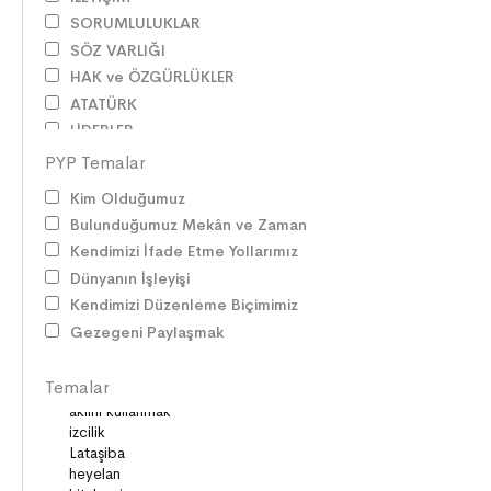
SORUMLULUKLAR
SÖZ VARLIĞI
HAK ve ÖZGÜRLÜKLER
ATATÜRK
LİDERLER
DOĞA ve EVREN
PYP Temalar
HAKLAR
Kim Olduğumuz
DEMOKRASİ
Bulunduğumuz Mekân ve Zaman
BİLİM ve TEKNOLOJİ
Kendimizi İfade Etme Yollarımız
KÜLTÜRLER
Dünyanın İşleyişi
DİLİMİZİN ZENGİNLİĞİ
Kendimizi Düzenleme Biçimimiz
KİŞİSEL GELİŞİM
Gezegeni Paylaşmak
SAĞLIK
MİLLİ MÜCADELE
Temalar
OKUMA KÜLTÜRÜ
GELENEKLER
ERDEMLER
DESTANLAR