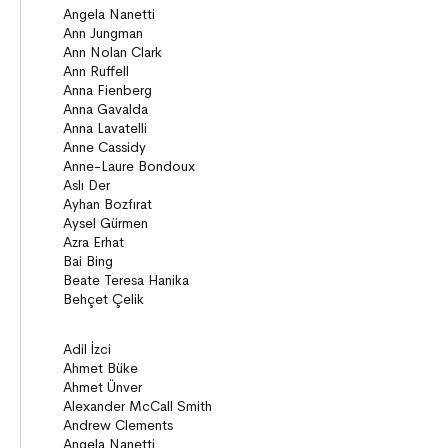
Köprü Kitaplar (10+)
Roman
Öyküler
Anlatı
ON8 (15+)
Roman
Diziler
Öyküler
Anlatı
Gizemli Maceralar Koleksiyonu
Diziler
Behiç Ak Yetişkin Kitapları
Öykü
Roman