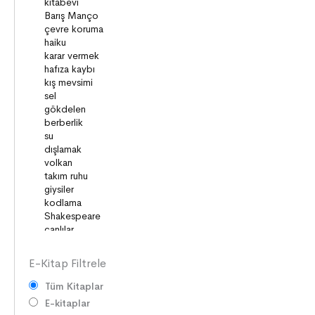
SANAT
DEĞERLERİMİZ
ÇOCUK DÜNYASI
TARİH
VATANDAŞLIK
MİLLİ KÜLTÜR
DUYGULAR
HAYAL GÜCÜ
MİLLİ KÜLTÜRÜMÜZ
DAVRANIŞLAR
SAĞLIK ve SPOR
YETENEKLER
E-Kitap Filtrele
Tüm Kitaplar
E-kitaplar