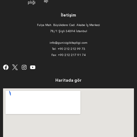
İletişim
Fulya Mah. Büyükdere Cad. Akabe İş Merkezi
78/1 Şişli 34394 İstanbul
info@gunisigikitapligi.com
Tel: +90 212 212 99 73
Fax: +90 212 217 91 74
Haritada gör