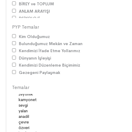
BİREY ve TOPLUM
ANLAM ARAYIŞI
PSİKOLOJİ
SAĞLIK ve ÇEVRE
PYP Temalar
OYUNLAR
Kim Olduğumuz
HİKÂYE GELENEĞİMİZ
Bulunduğumuz Mekân ve Zaman
ZAMAN ve MEKÂN
Kendimizi İfade Etme Yollarımız
SOSYAL İLİŞKİLER
Dünyanın İşleyişi
EDEBİ TÜRLER
Kendimizi Düzenleme Biçimimiz
İLETİŞİM
Gezegeni Paylaşmak
SORUMLULUKLAR
SÖZ VARLIĞI
Temalar
HAK ve ÖZGÜRLÜKLER
ATATÜRK
LİDERLER
DOĞA ve EVREN
HAKLAR
DEMOKRASİ