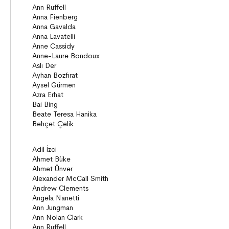
Öyküler
Anlatı
ON8 (15+)
Roman
Diziler
Öyküler
Anlatı
Gizemli Maceralar Koleksiyonu
Diziler
Behiç Ak Yetişkin Kitapları
Öykü
Roman