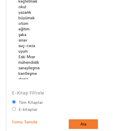
BİLİM ve TEKNOLOJİ
KÜLTÜRLER
DİLİMİZİN ZENGİNLİĞİ
KİŞİSEL GELİŞİM
SAĞLIK
MİLLİ MÜCADELE
OKUMA KÜLTÜRÜ
GELENEKLER
ERDEMLER
DESTANLAR
E-Kitap Filtrele
Tüm Kitaplar
E-kitaplar
Formu Temizle