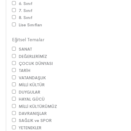
6. Sınıf
7. Sınıf
8. Sınıf
Lise Sınıfları
Eğitsel Temalar
SANAT
DEĞERLERİMİZ
ÇOCUK DÜNYASI
TARİH
VATANDAŞLIK
MİLLİ KÜLTÜR
DUYGULAR
HAYAL GÜCÜ
MİLLİ KÜLTÜRÜMÜZ
DAVRANIŞLAR
SAĞLIK ve SPOR
YETENEKLER