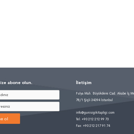
ize abone olun.
İletişim
Fulya Mah. Büyükdere Cad. Akabe İş M
78/1 Şişli 34394 İstanbul
info@gunisigikitapligi.com
e ol
Tel: +90 212 212 99 73
Fax: +90 212 217 91 74