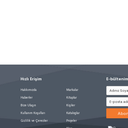
Hızlı Erişim
.
E-bültenim
Hakkımızda
Markalar
Haberler
Kitaplar
Bize Ulaşın
Kişiler
Abon
Kullanım Koşulları
Kataloglar
Gizlilik ve Çerezler
Projeler