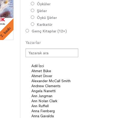
Öyküler
Şiirler
Öykü Şiirler
Karikatür
2. baskı
Genç Kitaplar (12+)
Roman
Yazarlar
Diziler
Öyküler
Şiirler
Deneme
Anlatı
Seçki
Köprü Kitaplar (10+)
Roman
Öyküler
Anlatı
ON8 (15+)
Roman