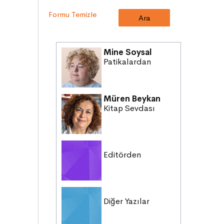
HAKLAR
Formu Temizle
DEMOKRASİ
BİLİM ve TEKNOLOJİ
KÜLTÜRLER
Mine Soysal
DİLİMİZİN ZENGİNLİĞİ
Patikalardan
KİŞİSEL GELİŞİM
SAĞLIK
Müren Beykan
MİLLİ MÜCADELE
Kitap Sevdası
OKUMA KÜLTÜRÜ
GELENEKLER
Editörden
Diğer Yazılar