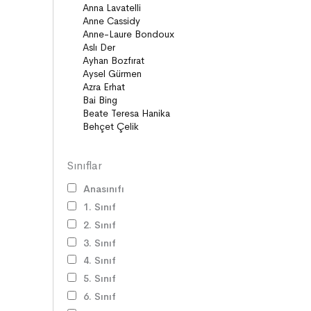
Diziler
Öyküler
Anlatı
Gizemli Maceralar Koleksiyonu
Diziler
Behiç Ak Yetişkin Kitapları
Öykü
Roman
Sınıflar
Anasınıfı
1. Sınıf
2. Sınıf
3. Sınıf
4. Sınıf
5. Sınıf
6. Sınıf