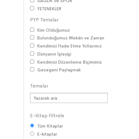
SAĞLIK ve SPOR
YETENEKLER
BİREY ve TOPLUM
PYP Temalar
ANLAM ARAYIŞI
Kim Olduğumuz
PSİKOLOJİ
Bulunduğumuz Mekân ve Zaman
SAĞLIK ve ÇEVRE
Kendimizi İfade Etme Yollarımız
OYUNLAR
Dünyanın İşleyişi
HİKÂYE GELENEĞİMİZ
Kendimizi Düzenleme Biçimimiz
ZAMAN ve MEKÂN
Gezegeni Paylaşmak
SOSYAL İLİŞKİLER
EDEBİ TÜRLER
Temalar
İLETİŞİM
SORUMLULUKLAR
SÖZ VARLIĞI
HAK ve ÖZGÜRLÜKLER
E-Kitap Filtrele
ATATÜRK
Tüm Kitaplar
LİDERLER
E-kitaplar
DOĞA ve EVREN