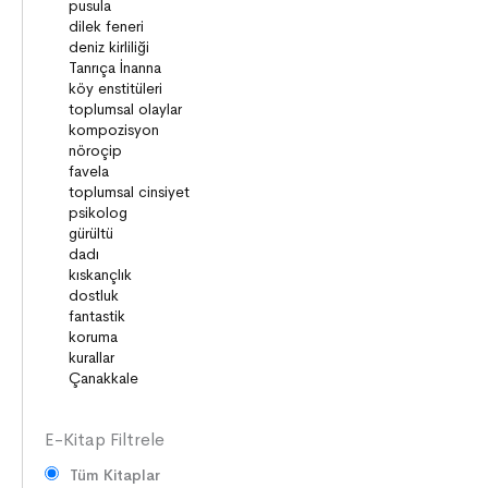
ÇOCUK DÜNYASI
TARİH
VATANDAŞLIK
MİLLİ KÜLTÜR
DUYGULAR
HAYAL GÜCÜ
MİLLİ KÜLTÜRÜMÜZ
DAVRANIŞLAR
SAĞLIK ve SPOR
YETENEKLER
BİREY ve TOPLUM
ANLAM ARAYIŞI
PSİKOLOJİ
E-Kitap Filtrele
Tüm Kitaplar