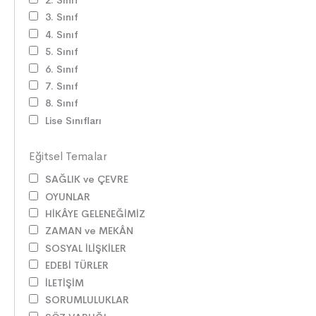
2. Sınıf
3. Sınıf
4. Sınıf
5. Sınıf
6. Sınıf
7. Sınıf
8. Sınıf
Lise Sınıfları
Eğitsel Temalar
SAĞLIK ve ÇEVRE
OYUNLAR
HİKÂYE GELENEĞİMİZ
ZAMAN ve MEKÂN
SOSYAL İLİŞKİLER
EDEBİ TÜRLER
İLETİŞİM
SORUMLULUKLAR