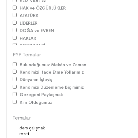
SÖZ VARLIĞI
HAK ve ÖZGÜRLÜKLER
ATATÜRK
LİDERLER
DOĞA ve EVREN
HAKLAR
DEMOKRASİ
BİLİM ve TEKNOLOJİ
PYP Temalar
KÜLTÜRLER
Bulunduğumuz Mekân ve Zaman
DİLİMİZİN ZENGİNLİĞİ
Kendimizi İfade Etme Yollarımız
KİŞİSEL GELİŞİM
Dünyanın İşleyişi
SAĞLIK
Kendimizi Düzenleme Biçimimiz
MİLLİ MÜCADELE
Gezegeni Paylaşmak
OKUMA KÜLTÜRÜ
Kim Olduğumuz
GELENEKLER
ERDEMLER
Temalar
DESTANLAR
SANAT
DEĞERLERİMİZ