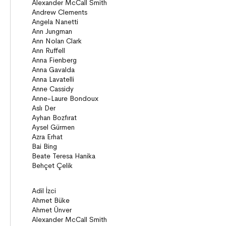
Seçki
Köprü Kitaplar (10+)
Roman
Öyküler
Anlatı
ON8 (15+)
Roman
Diziler
Öyküler
Anlatı
Gizemli Maceralar Koleksiyonu
Diziler
Behiç Ak Yetişkin Kitapları
Öykü
Roman