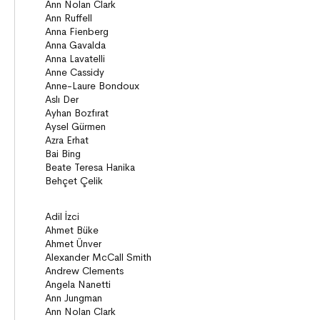
Öyküler
Anlatı
ON8 (15+)
Roman
Diziler
Öyküler
Anlatı
Gizemli Maceralar Koleksiyonu
Diziler
Behiç Ak Yetişkin Kitapları
Öykü
Roman