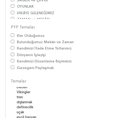
OYUNLAR
HİKÂYE GELENEĞİMİZ
ZAMAN ve MEKÂN
SOSYAL İLİŞKİLER
PYP Temalar
EDEBİ TÜRLER
Kim Olduğumuz
İLETİŞİM
Bulunduğumuz Mekân ve Zaman
SORUMLULUKLAR
Kendimizi İfade Etme Yollarımız
SÖZ VARLIĞI
Dünyanın İşleyişi
HAK ve ÖZGÜRLÜKLER
Kendimizi Düzenleme Biçimimiz
ATATÜRK
Gezegeni Paylaşmak
LİDERLER
DOĞA ve EVREN
Temalar
HAKLAR
DEMOKRASİ
BİLİM ve TEKNOLOJİ
KÜLTÜRLER
DİLİMİZİN ZENGİNLİĞİ
KİŞİSEL GELİŞİM