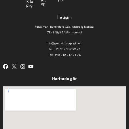
İletişim
Fulya Mah. Büyükdere Cad. Akabe İş Merkezi
78/1 Şişli 34394 İstanbul
info@gunisigikitapligi.com
Tel: +90 212 212 99 73
Fax: +90 212 217 91 74
Haritada gör