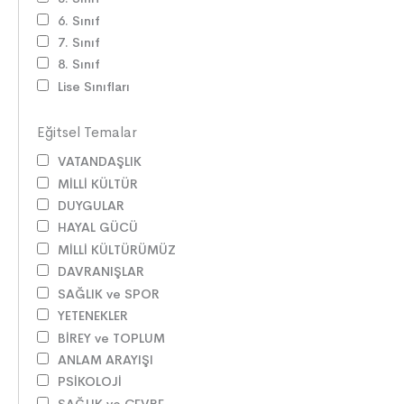
6. Sınıf
7. Sınıf
8. Sınıf
Lise Sınıfları
Eğitsel Temalar
VATANDAŞLIK
MİLLİ KÜLTÜR
DUYGULAR
HAYAL GÜCÜ
MİLLİ KÜLTÜRÜMÜZ
DAVRANIŞLAR
SAĞLIK ve SPOR
YETENEKLER
BİREY ve TOPLUM
ANLAM ARAYIŞI
PSİKOLOJİ
SAĞLIK ve ÇEVRE