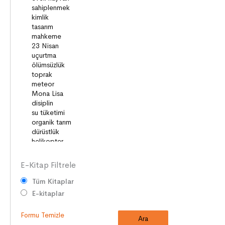
SAĞLIK
MİLLİ MÜCADELE
OKUMA KÜLTÜRÜ
GELENEKLER
ERDEMLER
DESTANLAR
SANAT
DEĞERLERİMİZ
ÇOCUK DÜNYASI
TARİH
E-Kitap Filtrele
Tüm Kitaplar
E-kitaplar
Formu Temizle