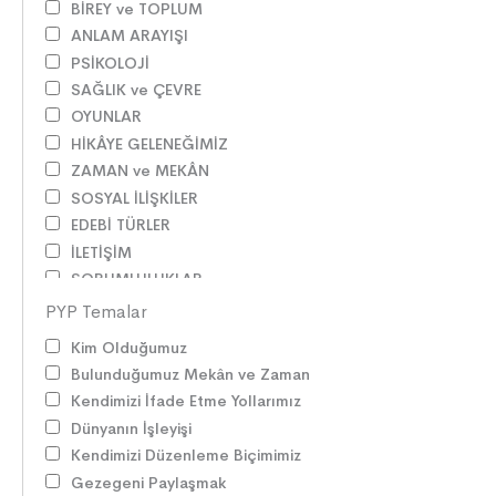
BİREY ve TOPLUM
ANLAM ARAYIŞI
PSİKOLOJİ
SAĞLIK ve ÇEVRE
OYUNLAR
HİKÂYE GELENEĞİMİZ
ZAMAN ve MEKÂN
SOSYAL İLİŞKİLER
EDEBİ TÜRLER
İLETİŞİM
SORUMLULUKLAR
SÖZ VARLIĞI
PYP Temalar
HAK ve ÖZGÜRLÜKLER
Kim Olduğumuz
ATATÜRK
Bulunduğumuz Mekân ve Zaman
LİDERLER
Kendimizi İfade Etme Yollarımız
DOĞA ve EVREN
Dünyanın İşleyişi
HAKLAR
Kendimizi Düzenleme Biçimimiz
DEMOKRASİ
Gezegeni Paylaşmak
BİLİM ve TEKNOLOJİ