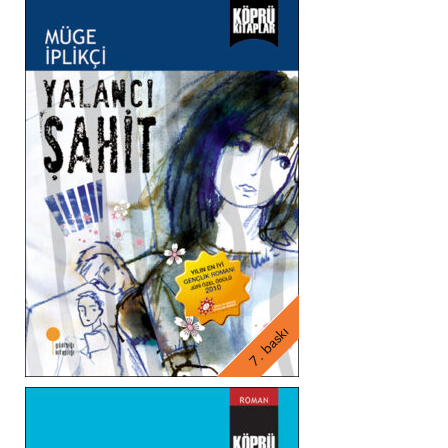
7. baskı