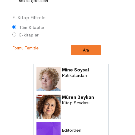
E-Kitap Filtrele
Tüm Kitaplar
E-kitaplar
Formu Temizle
Mine Soysal
Patikalardan
Müren Beykan
Kitap Sevdası
Editörden