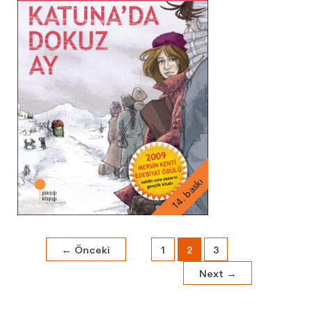
14. baskı
←
Önceki
1
2
3
Next
→