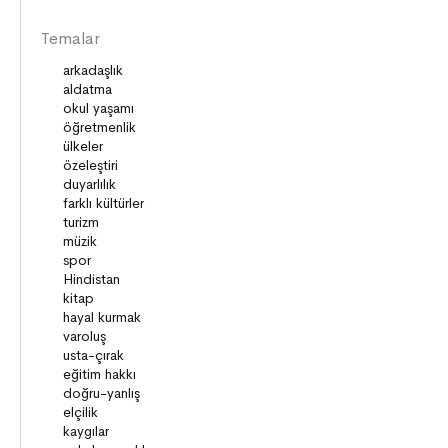
KÜLTÜRLER
Temalar
DİLİMİZİN ZENGİNLİĞİ
KİŞİSEL GELİŞİM
SAĞLIK
MİLLİ MÜCADELE
OKUMA KÜLTÜRÜ
GELENEKLER
ERDEMLER
DESTANLAR
SANAT
DEĞERLERİMİZ
ÇOCUK DÜNYASI
TARİH
VATANDAŞLIK
MİLLİ KÜLTÜR
DUYGULAR
HAYAL GÜCÜ