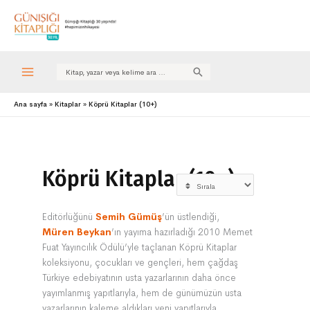
Search
for:
Ana sayfa
Kitaplar
Köprü Kitaplar (10+)
Köprü Kitaplar (10+)
Editörlüğünü
Semih Gümüş
’ün üstlendiği,
Müren Beykan
’ın yayıma hazırladığı 2010 Memet
Fuat Yayıncılık Ödülü’yle taçlanan Köprü Kitaplar
koleksiyonu, çocukları ve gençleri, hem çağdaş
Türkiye edebiyatının usta yazarlarının daha önce
yayımlanmış yapıtlarıyla, hem de günümüzün usta
yazarlarının kaleme aldıkları yeni yapıtlarıyla