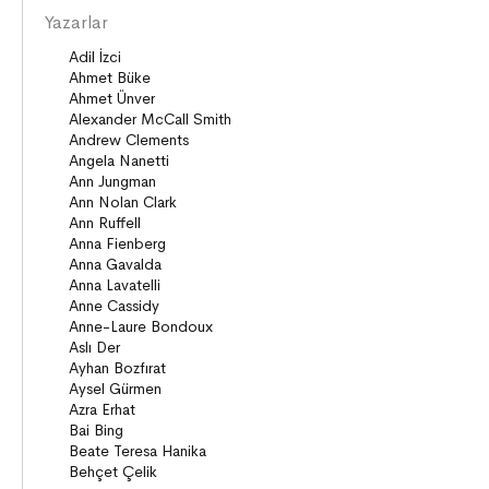
Diziler
Yazarlar
Öyküler
Şiirler
Deneme
Anlatı
Seçki
Köprü Kitaplar (10+)
Roman
Öyküler
Anlatı
ON8 (15+)
Roman
Diziler
Öyküler
Anlatı
Gizemli Maceralar Koleksiyonu
Diziler
Behiç Ak Yetişkin Kitapları
Öykü