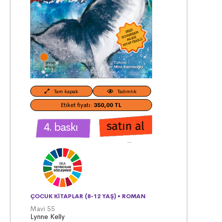
Tam kapak
Tadımlık
Etiket fiyatı:
350,00 TL
4. baskı
ÇOCUK KITAPLAR (8-12 YAŞ)
•
ROMAN
Mavi 55
Lynne Kelly