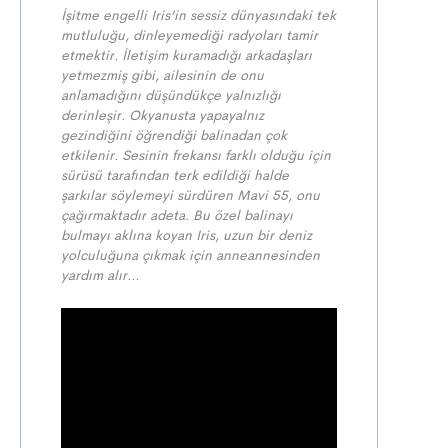
İşitme engelli Iris’in sessiz dünyasındaki tek
mutluluğu, dinleyemediği radyoları tamir
etmektir. İletişim kuramadığı arkadaşları
yetmezmiş gibi, ailesinin de onu
anlamadığını düşündükçe yalnızlığı
derinleşir. Okyanusta yapayalnız
gezindiğini öğrendiği balinadan çok
etkilenir. Sesinin frekansı farklı olduğu için
sürüsü tarafından terk edildiği halde
şarkılar söylemeyi sürdüren Mavi 55, onu
çağırmaktadır adeta. Bu özel balinayı
bulmayı aklına koyan Iris, uzun bir deniz
yolculuğuna çıkmak için anneannesinden
yardım alır…