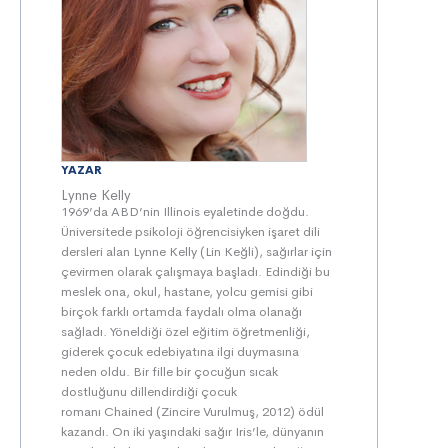
YAZAR
Lynne Kelly
1969’da ABD’nin Illinois eyaletinde doğdu.
Üniversitede psikoloji öğrencisiyken işaret dili
dersleri alan Lynne Kelly (Lin Keğli), sağırlar için
çevirmen olarak çalışmaya başladı. Edindiği bu
meslek ona, okul, hastane, yolcu gemisi gibi
birçok farklı ortamda faydalı olma olanağı
sağladı. Yöneldiği özel eğitim öğretmenliği,
giderek çocuk edebiyatına ilgi duymasına
neden oldu. Bir fille bir çocuğun sıcak
dostluğunu dillendirdiği çocuk
romanı Chained (Zincire Vurulmuş, 2012) ödül
kazandı. On iki yaşındaki sağır Iris’le, dünyanın