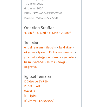
1. baskı: 2022
4. baskı: 2024
ISBN: 978-605-7797-72-8
Barkod: 9786057797728
Önerilen Sınıflar
4. Sınıf
•
5. Sınıf
•
6. Sınıf
•
7. Sınıf
Temalar
engelli yaşamı
•
iletişim
•
farklılıklar
•
okyanus
•
işaret dili
•
balina
•
empati
•
yolculuk
•
doğa
•
iz sürmek
•
yalnızlık
•
bilim
•
yetenek
•
müzik
•
sevgi
•
coğrafya
Eğitsel Temalar
DOĞA ve EVREN
DUYGULAR
SAĞLIK
İLETİŞİM
BİLİM ve TEKNOLOJİ