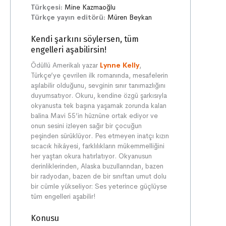
Türkçesi:
Mine Kazmaoğlu
Türkçe yayın editörü:
Müren Beykan
Kendi şarkını söylersen, tüm
engelleri aşabilirsin!
Ödüllü Amerikalı yazar
Lynne Kelly
,
Türkçe’ye çevrilen ilk romanında, mesafelerin
aşılabilir olduğunu, sevginin sınır tanımazlığını
duyumsatıyor. Okuru, kendine özgü şarkısıyla
okyanusta tek başına yaşamak zorunda kalan
balina Mavi 55’in hüznüne ortak ediyor ve
onun sesini izleyen sağır bir çocuğun
peşinden sürüklüyor. Pes etmeyen inatçı kızın
sıcacık hikâyesi, farklılıkların mükemmelliğini
her yaştan okura hatırlatıyor. Okyanusun
derinliklerinden, Alaska buzullarından, bazen
bir radyodan, bazen de bir sınıftan umut dolu
bir cümle yükseliyor: Ses yeterince güçlüyse
tüm engelleri aşabilir!
Konusu