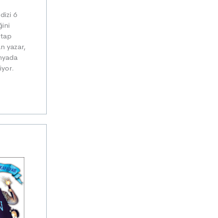
dizi 6
ğini
itap
an yazar,
ünyada
iyor.