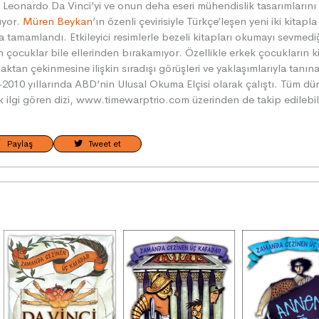
 Leonardo Da Vinci’yi ve onun deha eseri mühendislik tasarımlarını
ıyor.
Müren Beykan
’ın özenli çevirisiyle Türkçe’leşen yeni iki kitapla 
a tamamlandı. Etkileyici resimlerle bezeli kitapları okumayı sevmedi
 çocuklar bile ellerinden bırakamıyor. Özellikle erkek çocukların k
ktan çekinmesine ilişkin sıradışı görüşleri ve yaklaşımlarıyla tanın
2010 yıllarında ABD’nin Ulusal Okuma Elçisi olarak çalıştı. Tüm d
 ilgi gören dizi, www.timewarptrio.com üzerinden de takip edilebil
Paylaş
Tweet et