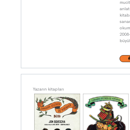
mucit
anlat
kitab
sanan
okuma
2008-
büyük
Yazarın kitapları