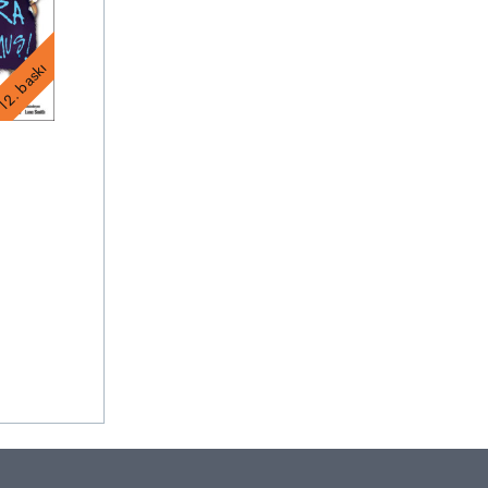
2. baskı