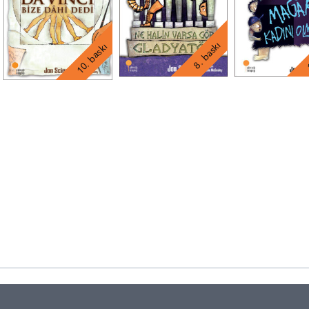
1
8. baskı
10. baskı