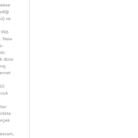
heese
ediği
ü) ve
i
 1996
ı. New
s-
ldı.
 dizisi
ış;
ternet
ABD
ocuk
.
ları
rlikte
erçek
 ressam,