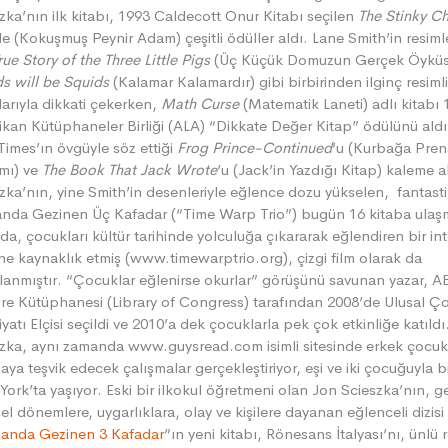
zka’nın ilk kitabı, 1993 Caldecott Onur Kitabı seçilen
The Stinky C
’le (Kokuşmuş Peynir Adam) çeşitli ödüller aldı. Lane Smith’in resiml
rue Story of the Three Little Pigs
(Üç Küçük Domuzun Gerçek Öyküs
s will be Squids
(Kalamar Kalamardır) gibi birbirinden ilginç resiml
larıyla dikkati çekerken,
Math Curse
(Matematik Laneti) adlı kitabı
kan Kütüphaneler Birliği (ALA) “Dikkate Değer Kitap” ödülünü ald
Times’ın övgüyle söz ettiği
Frog Prince-Continued
’u (Kurbağa Pren
mı) ve
The Book That Jack Wrote
’u (Jack’in Yazdığı Kitap) kaleme a
zka’nın, yine Smith’in desenleriyle eğlence dozu yükselen, fantastik
nda Gezinen Üç Kafadar (“Time Warp Trio”) bugün 16 kitaba ulaşm
da, çocukları kültür tarihinde yolculuğa çıkararak eğlendiren bir in
ine kaynaklık etmiş (www.timewarptrio.org), çizgi film olarak da
lanmıştır. “Çocuklar eğlenirse okurlar” görüşünü savunan yazar, 
e Kütüphanesi (Library of Congress) tarafından 2008’de Ulusal Ç
yatı Elçisi seçildi ve 2010’a dek çocuklarla pek çok etkinliğe katıldı
zka, aynı zamanda www.guysread.com isimli sitesinde erkek çocuk
ya teşvik edecek çalışmalar gerçekleştiriyor, eşi ve iki çocuğuyla bi
ork’ta yaşıyor. Eski bir ilkokul öğretmeni olan Jon Scieszka’nın, g
sel dönemlere, uygarlıklara, olay ve kişilere dayanan eğlenceli dizisi
anda Gezinen 3 Kafadar
”ın yeni kitabı, Rönesans İtalyası’nı, ünlü