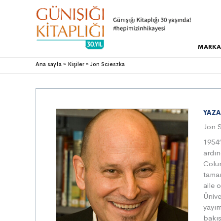
MARKA
Ana sayfa
Kişiler
Jon Scieszka
YAZA
Jon 
1954’
ardın
Colum
tamam
aile 
Ünive
yayım
bakış