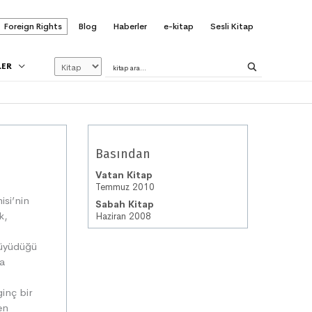
Foreign Rights
Blog
Haberler
e-kitap
Sesli Kitap
LER
Basından
Vatan Kitap
Temmuz 2010
si’nin
Sabah Kitap
k,
Haziran 2008
büyüdüğü
ia
inç bir
en