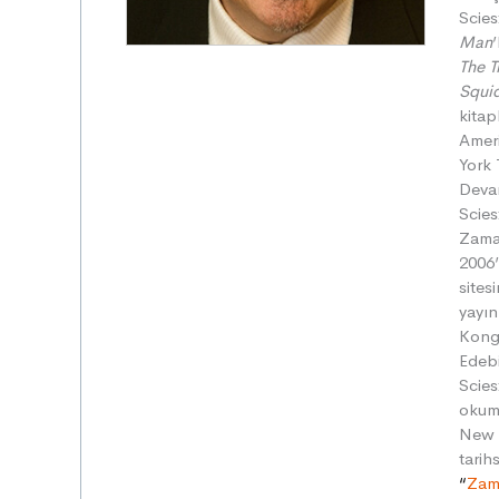
Scies
Man
The T
Squid
kitap
Ameri
York 
Deva
Scies
Zama
2006’
sites
yayın
Kongr
Edebi
Scies
okuma
New Y
tarih
“
Zam