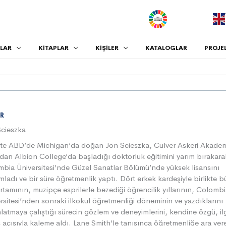
.
LAR
KİTAPLAR
KİŞİLER
KATALOGLAR
PROJE
R
Scieszka
te ABD’de Michigan’da doğan Jon Scieszka, Culver Askeri Akademi
dan Albion College’da başladığı doktorluk eğitimini yarım bırakara
bia Üniversitesi’nde Güzel Sanatlar Bölümü’nde yüksek lisansını
ladı ve bir süre öğretmenlik yaptı. Dört erkek kardeşiyle birlikte 
ortamının, muzipçe esprilerle bezediği öğrencilik yıllarının, Colomb
rsitesi’nden sonraki ilkokul öğretmenliği döneminin ve yazdıklarını
latmaya çalıştığı sürecin gözlem ve deneyimlerini, kendine özgü, ilg
 açısıyla kaleme aldı. Lane Smith’le tanışınca öğretmenliğe ara ver