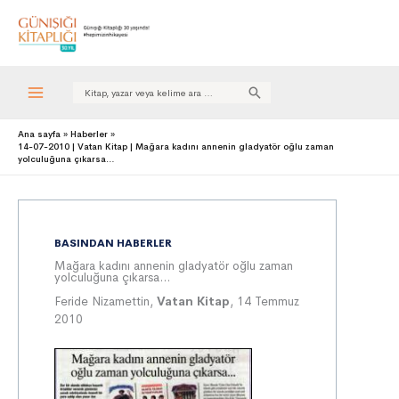
Search
for:
Ana sayfa
Haberler
14-07-2010 | Vatan Kitap | Mağara kadını annenin gladyatör oğlu zaman
yolculuğuna çıkarsa…
BASINDAN HABERLER
Mağara kadını annenin gladyatör oğlu zaman
yolculuğuna çıkarsa...
Feride Nizamettin,
Vatan Kitap
, 14 Temmuz
2010