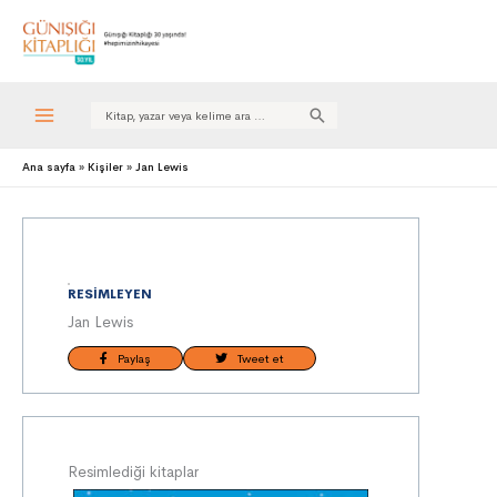
Search
for:
Ana sayfa
Kişiler
Jan Lewis
RESIMLEYEN
Jan Lewis
Paylaş
Tweet et
Resimlediği kitaplar