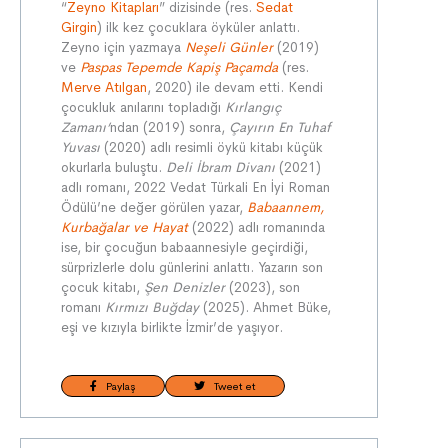
“
Zeyno Kitapları
” dizisinde (res.
Sedat
Girgin
) ilk kez çocuklara öyküler anlattı.
Zeyno için yazmaya
Neşeli Günler
(2019)
ve
Paspas Tepemde Kapiş Paçamda
(res.
Merve Atılgan
, 2020) ile devam etti. Kendi
çocukluk anılarını topladığı
Kırlangıç
Zamanı’
ndan (2019) sonra,
Çayırın En Tuhaf
Yuvası
(2020) adlı resimli öykü kitabı küçük
okurlarla buluştu.
Deli İbram Divanı
(2021)
adlı romanı, 2022 Vedat Türkali En İyi Roman
Ödülü’ne değer görülen yazar,
Babaannem,
Kurbağalar ve Hayat
(2022) adlı romanında
ise, bir çocuğun babaannesiyle geçirdiği,
sürprizlerle dolu günlerini anlattı. Yazarın son
çocuk kitabı,
Şen Denizler
(2023), son
romanı
Kırmızı Buğday
(2025). Ahmet Büke,
eşi ve kızıyla birlikte İzmir’de yaşıyor.
Paylaş
Tweet et