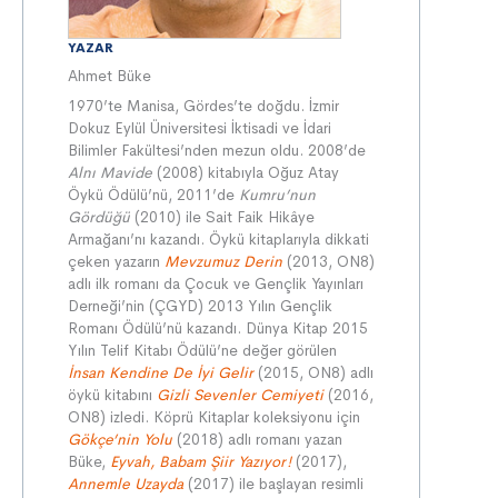
YAZAR
Ahmet Büke
1970’te Manisa, Gördes’te doğdu. İzmir
Dokuz Eylül Üniversitesi İktisadi ve İdari
Bilimler Fakültesi’nden mezun oldu. 2008’de
Alnı Mavide
(2008) kitabıyla Oğuz Atay
Öykü Ödülü’nü, 2011’de
Kumru’nun
Gördüğü
(2010) ile Sait Faik Hikâye
Armağanı’nı kazandı. Öykü kitaplarıyla dikkati
çeken yazarın
Mevzumuz Derin
(2013, ON8)
adlı ilk romanı da Çocuk ve Gençlik Yayınları
Derneği’nin (ÇGYD) 2013 Yılın Gençlik
Romanı Ödülü’nü kazandı. Dünya Kitap 2015
Yılın Telif Kitabı Ödülü’ne değer görülen
İnsan Kendine De İyi Gelir
(2015, ON8) adlı
öykü kitabını
Gizli Sevenler Cemiyeti
(2016,
ON8) izledi. Köprü Kitaplar koleksiyonu için
Gökçe’nin Yolu
(2018) adlı romanı yazan
Büke,
Eyvah, Babam Şiir Yazıyor !
(2017),
Annemle Uzayda
(2017) ile başlayan resimli