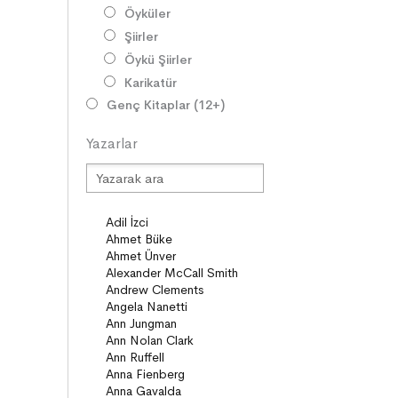
Öyküler
Şiirler
Öykü Şiirler
Karikatür
Genç Kitaplar (12+)
Roman
Yazarlar
Diziler
Öyküler
Şiirler
Deneme
Anlatı
Seçki
Köprü Kitaplar (10+)
Roman
Öyküler
Anlatı
ON8 (15+)
Roman