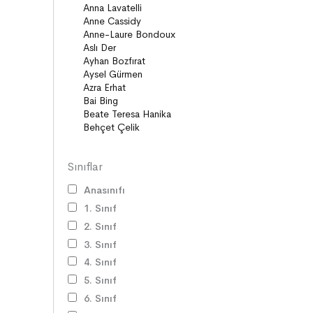
Diziler
Öyküler
Anlatı
Gizemli Maceralar Koleksiyonu
Diziler
Behiç Ak Yetişkin Kitapları
Öykü
Roman
Sınıflar
Anasınıfı
1. Sınıf
2. Sınıf
3. Sınıf
4. Sınıf
5. Sınıf
6. Sınıf