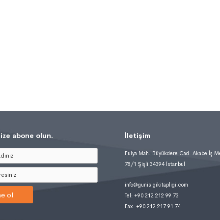
ize abone olun.
İletişim
Fulya Mah. Büyükdere Cad. Akabe İş M
78/1 Şişli 34394 İstanbul
info@gunisigikitapligi.com
e ol
Tel: +90 212 212 99 73
Fax: +90 212 217 91 74