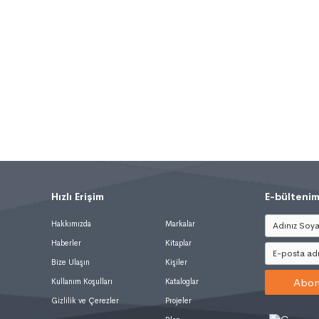
Hızlı Erişim
.
E-bültenim
Hakkımızda
Markalar
Haberler
Kitaplar
Bize Ulaşın
Kişiler
Abon
Kullanım Koşulları
Kataloglar
Gizlilik ve Çerezler
Projeler