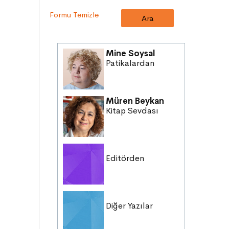
SAĞLIK
Formu Temizle
MİLLİ MÜCADELE
OKUMA KÜLTÜRÜ
GELENEKLER
Mine Soysal
ERDEMLER
Patikalardan
DESTANLAR
SANAT
Müren Beykan
DEĞERLERİMİZ
Kitap Sevdası
ÇOCUK DÜNYASI
TARİH
Editörden
Diğer Yazılar