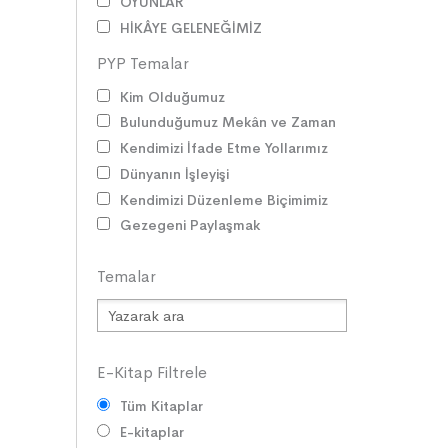
OYUNLAR
HİKÂYE GELENEĞİMİZ
ZAMAN ve MEKÂN
PYP Temalar
SOSYAL İLİŞKİLER
Kim Olduğumuz
EDEBİ TÜRLER
Bulunduğumuz Mekân ve Zaman
İLETİŞİM
Kendimizi İfade Etme Yollarımız
SORUMLULUKLAR
Dünyanın İşleyişi
SÖZ VARLIĞI
Kendimizi Düzenleme Biçimimiz
HAK ve ÖZGÜRLÜKLER
Gezegeni Paylaşmak
ATATÜRK
LİDERLER
Temalar
DOĞA ve EVREN
HAKLAR
DEMOKRASİ
BİLİM ve TEKNOLOJİ
E-Kitap Filtrele
KÜLTÜRLER
Tüm Kitaplar
DİLİMİZİN ZENGİNLİĞİ
E-kitaplar
KİŞİSEL GELİŞİM