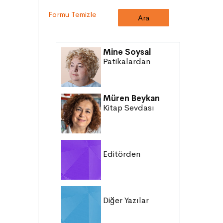
DİLİMİZİN ZENGİNLİĞİ
Formu Temizle
KİŞİSEL GELİŞİM
SAĞLIK
MİLLİ MÜCADELE
Mine Soysal
OKUMA KÜLTÜRÜ
Patikalardan
GELENEKLER
ERDEMLER
Müren Beykan
DESTANLAR
Kitap Sevdası
SANAT
DEĞERLERİMİZ
Editörden
Diğer Yazılar