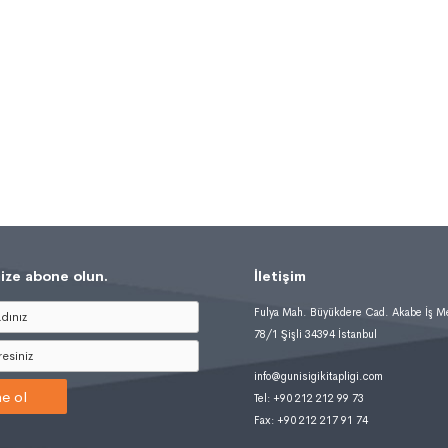
ize abone olun.
İletişim
Fulya Mah. Büyükdere Cad. Akabe İş M
78/1 Şişli 34394 İstanbul
info@gunisigikitapligi.com
e ol
Tel: +90 212 212 99 73
Fax: +90 212 217 91 74