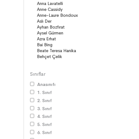
Diziler
Öyküler
Anlatı
Gizemli Maceralar Koleksiyonu
Diziler
Behiç Ak Yetişkin Kitapları
Öykü
Roman
Sınıflar
Anasınıfı
1. Sınıf
2. Sınıf
3. Sınıf
4. Sınıf
5. Sınıf
6. Sınıf