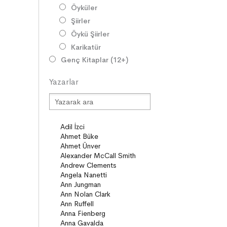
Öyküler
Şiirler
Öykü Şiirler
Karikatür
Genç Kitaplar (12+)
Roman
Yazarlar
Diziler
Öyküler
Şiirler
Deneme
Anlatı
Seçki
Köprü Kitaplar (10+)
Roman
Öyküler
Anlatı
ON8 (15+)
Roman