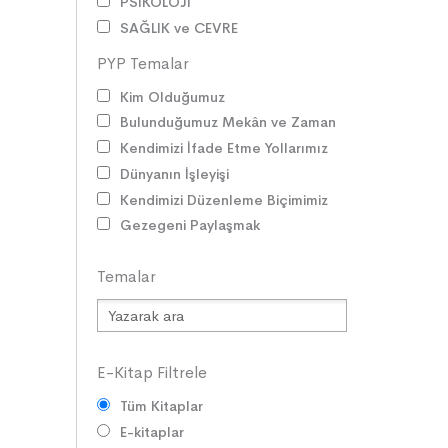
PSİKOLOJİ
SAĞLIK ve ÇEVRE
OYUNLAR
PYP Temalar
HİKÂYE GELENEĞİMİZ
Kim Olduğumuz
ZAMAN ve MEKÂN
Bulunduğumuz Mekân ve Zaman
SOSYAL İLİŞKİLER
Kendimizi İfade Etme Yollarımız
EDEBİ TÜRLER
Dünyanın İşleyişi
İLETİŞİM
Kendimizi Düzenleme Biçimimiz
SORUMLULUKLAR
Gezegeni Paylaşmak
SÖZ VARLIĞI
HAK ve ÖZGÜRLÜKLER
Temalar
ATATÜRK
LİDERLER
DOĞA ve EVREN
HAKLAR
E-Kitap Filtrele
DEMOKRASİ
Tüm Kitaplar
BİLİM ve TEKNOLOJİ
E-kitaplar
KÜLTÜRLER