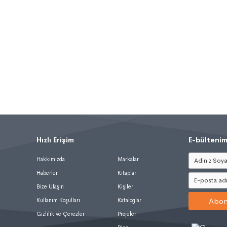
Hızlı Erişim
.
E-bültenim
Hakkımızda
Markalar
Haberler
Kitaplar
Bize Ulaşın
Kişiler
Abon
Kullanım Koşulları
Kataloglar
Gizlilik ve Çerezler
Projeler