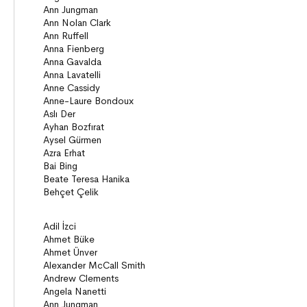
Köprü Kitaplar (10+)
Roman
Öyküler
Anlatı
ON8 (15+)
Roman
Diziler
Öyküler
Anlatı
Gizemli Maceralar Koleksiyonu
Diziler
Behiç Ak Yetişkin Kitapları
Öykü
Roman