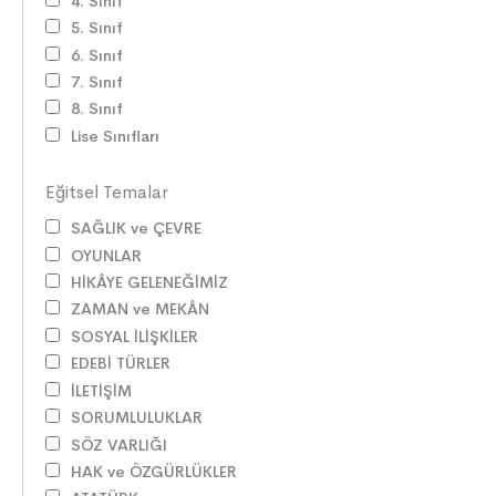
4. Sınıf
5. Sınıf
6. Sınıf
7. Sınıf
8. Sınıf
Lise Sınıfları
Eğitsel Temalar
SAĞLIK ve ÇEVRE
OYUNLAR
HİKÂYE GELENEĞİMİZ
ZAMAN ve MEKÂN
SOSYAL İLİŞKİLER
EDEBİ TÜRLER
İLETİŞİM
SORUMLULUKLAR
SÖZ VARLIĞI
HAK ve ÖZGÜRLÜKLER