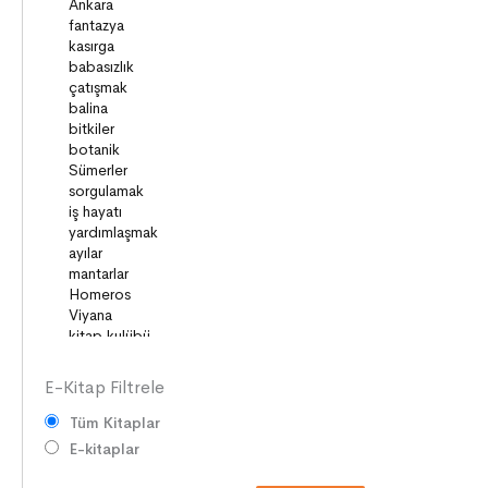
VATANDAŞLIK
MİLLİ KÜLTÜR
DUYGULAR
HAYAL GÜCÜ
MİLLİ KÜLTÜRÜMÜZ
DAVRANIŞLAR
SAĞLIK ve SPOR
YETENEKLER
BİREY ve TOPLUM
ANLAM ARAYIŞI
PSİKOLOJİ
E-Kitap Filtrele
Tüm Kitaplar
E-kitaplar