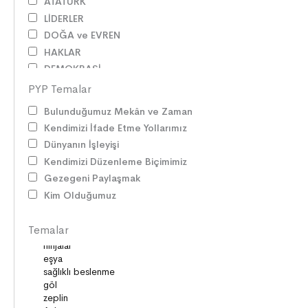
ATATÜRK
LİDERLER
DOĞA ve EVREN
HAKLAR
DEMOKRASİ
BİLİM ve TEKNOLOJİ
PYP Temalar
KÜLTÜRLER
Bulunduğumuz Mekân ve Zaman
DİLİMİZİN ZENGİNLİĞİ
Kendimizi İfade Etme Yollarımız
KİŞİSEL GELİŞİM
Dünyanın İşleyişi
SAĞLIK
Kendimizi Düzenleme Biçimimiz
MİLLİ MÜCADELE
Gezegeni Paylaşmak
OKUMA KÜLTÜRÜ
Kim Olduğumuz
GELENEKLER
ERDEMLER
Temalar
DESTANLAR
SANAT
DEĞERLERİMİZ
ÇOCUK DÜNYASI
TARİH