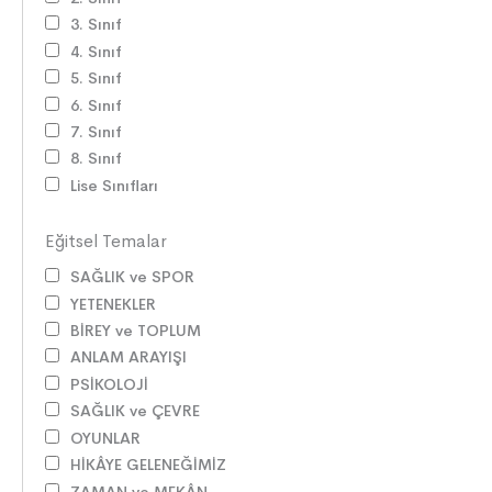
3. Sınıf
4. Sınıf
5. Sınıf
6. Sınıf
7. Sınıf
8. Sınıf
Lise Sınıfları
Eğitsel Temalar
SAĞLIK ve SPOR
YETENEKLER
BİREY ve TOPLUM
ANLAM ARAYIŞI
PSİKOLOJİ
SAĞLIK ve ÇEVRE
OYUNLAR
HİKÂYE GELENEĞİMİZ
ZAMAN ve MEKÂN