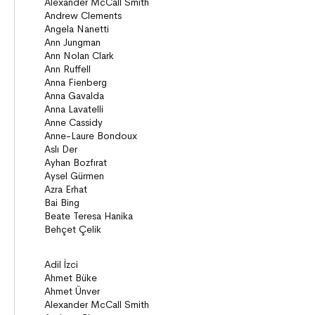
Seçki
Köprü Kitaplar (10+)
Roman
Öyküler
Anlatı
ON8 (15+)
Roman
Diziler
Öyküler
Anlatı
Gizemli Maceralar Koleksiyonu
Diziler
Behiç Ak Yetişkin Kitapları
Öykü
Roman