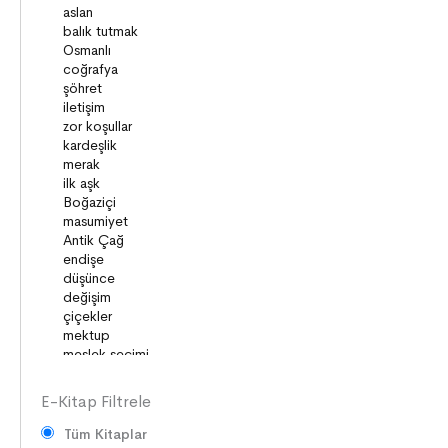
GELENEKLER
ERDEMLER
DESTANLAR
SANAT
DEĞERLERİMİZ
ÇOCUK DÜNYASI
TARİH
VATANDAŞLIK
MİLLİ KÜLTÜR
DUYGULAR
HAYAL GÜCÜ
MİLLİ KÜLTÜRÜMÜZ
DAVRANIŞLAR
E-Kitap Filtrele
Tüm Kitaplar