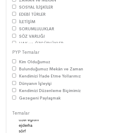
SOSYAL İLİŞKİLER
EDEBİ TÜRLER
İLETİŞİM
SORUMLULUKLAR
SÖZ VARLIĞI
HAK ve ÖZGÜRLÜKLER
ATATÜRK
PYP Temalar
LİDERLER
Kim Olduğumuz
DOĞA ve EVREN
Bulunduğumuz Mekân ve Zaman
HAKLAR
Kendimizi İfade Etme Yollarımız
DEMOKRASİ
Dünyanın İşleyişi
BİLİM ve TEKNOLOJİ
Kendimizi Düzenleme Biçimimiz
KÜLTÜRLER
Gezegeni Paylaşmak
DİLİMİZİN ZENGİNLİĞİ
KİŞİSEL GELİŞİM
Temalar
SAĞLIK
MİLLİ MÜCADELE
OKUMA KÜLTÜRÜ