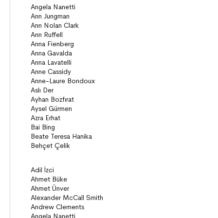
Köprü Kitaplar (10+)
Roman
Öyküler
Anlatı
ON8 (15+)
Roman
Diziler
Öyküler
Anlatı
Gizemli Maceralar Koleksiyonu
Diziler
Behiç Ak Yetişkin Kitapları
Öykü
Roman