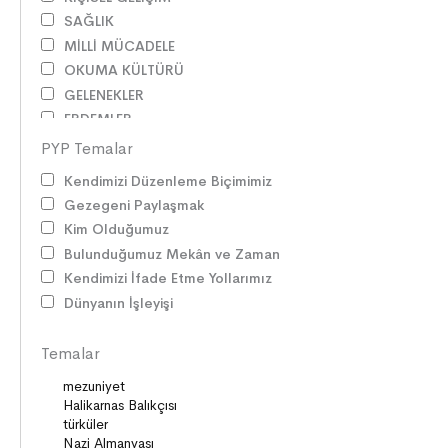
SAĞLIK
MİLLİ MÜCADELE
OKUMA KÜLTÜRÜ
GELENEKLER
ERDEMLER
DESTANLAR
PYP Temalar
SANAT
Kendimizi Düzenleme Biçimimiz
DEĞERLERİMİZ
Gezegeni Paylaşmak
ÇOCUK DÜNYASI
Kim Olduğumuz
TARİH
Bulunduğumuz Mekân ve Zaman
VATANDAŞLIK
Kendimizi İfade Etme Yollarımız
MİLLİ KÜLTÜR
Dünyanın İşleyişi
DUYGULAR
HAYAL GÜCÜ
Temalar
MİLLİ KÜLTÜRÜMÜZ
DAVRANIŞLAR
SAĞLIK ve SPOR
YETENEKLER