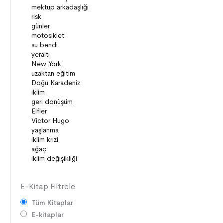
BİREY ve TOPLUM
ANLAM ARAYIŞI
PSİKOLOJİ
SAĞLIK ve ÇEVRE
OYUNLAR
HİKÂYE GELENEĞİMİZ
ZAMAN ve MEKÂN
SOSYAL İLİŞKİLER
EDEBİ TÜRLER
İLETİŞİM
SORUMLULUKLAR
SÖZ VARLIĞI
E-Kitap Filtrele
Tüm Kitaplar
E-kitaplar