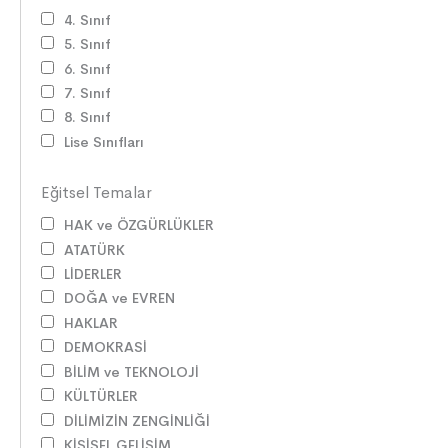
4. Sınıf
5. Sınıf
6. Sınıf
7. Sınıf
8. Sınıf
Lise Sınıfları
Eğitsel Temalar
HAK ve ÖZGÜRLÜKLER
ATATÜRK
LİDERLER
DOĞA ve EVREN
HAKLAR
DEMOKRASİ
BİLİM ve TEKNOLOJİ
KÜLTÜRLER
DİLİMİZİN ZENGİNLİĞİ
KİŞİSEL GELİŞİM