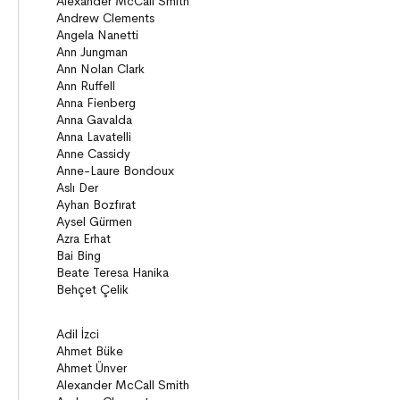
Seçki
Köprü Kitaplar (10+)
Roman
Öyküler
Anlatı
ON8 (15+)
Roman
Diziler
Öyküler
Anlatı
Gizemli Maceralar Koleksiyonu
Diziler
Behiç Ak Yetişkin Kitapları
Öykü
Roman