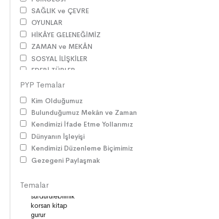
SAĞLIK ve ÇEVRE
OYUNLAR
HİKÂYE GELENEĞİMİZ
ZAMAN ve MEKÂN
SOSYAL İLİŞKİLER
EDEBİ TÜRLER
İLETİŞİM
PYP Temalar
SORUMLULUKLAR
Kim Olduğumuz
SÖZ VARLIĞI
Bulunduğumuz Mekân ve Zaman
HAK ve ÖZGÜRLÜKLER
Kendimizi İfade Etme Yollarımız
ATATÜRK
Dünyanın İşleyişi
LİDERLER
Kendimizi Düzenleme Biçimimiz
DOĞA ve EVREN
Gezegeni Paylaşmak
HAKLAR
DEMOKRASİ
Temalar
BİLİM ve TEKNOLOJİ
KÜLTÜRLER
DİLİMİZİN ZENGİNLİĞİ