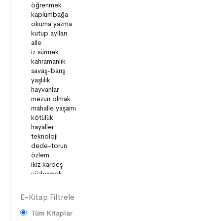
KİŞİSEL GELİŞİM
SAĞLIK
MİLLİ MÜCADELE
OKUMA KÜLTÜRÜ
GELENEKLER
ERDEMLER
DESTANLAR
SANAT
DEĞERLERİMİZ
ÇOCUK DÜNYASI
TARİH
VATANDAŞLIK
MİLLİ KÜLTÜR
E-Kitap Filtrele
Tüm Kitaplar