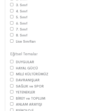
3. Sınıf
4. Sınıf
5. Sınıf
6. Sınıf
7. Sınıf
8. Sınıf
Lise Sınıfları
Eğitsel Temalar
DUYGULAR
HAYAL GÜCÜ
MİLLİ KÜLTÜRÜMÜZ
DAVRANIŞLAR
SAĞLIK ve SPOR
YETENEKLER
BİREY ve TOPLUM
ANLAM ARAYIŞI
PSİKOLOJİ