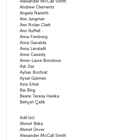
Seçki
Köprü Kitaplar (10+)
Roman
Öyküler
Anlatı
ON8 (15+)
Roman
Diziler
Öyküler
Anlatı
Gizemli Maceralar Koleksiyonu
Diziler
Behiç Ak Yetişkin Kitapları
Öykü
Roman