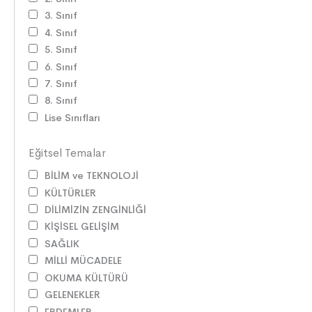
3. Sınıf
4. Sınıf
5. Sınıf
6. Sınıf
7. Sınıf
8. Sınıf
Lise Sınıfları
Eğitsel Temalar
BİLİM ve TEKNOLOJİ
KÜLTÜRLER
DİLİMİZİN ZENGİNLİĞİ
KİŞİSEL GELİŞİM
SAĞLIK
MİLLİ MÜCADELE
OKUMA KÜLTÜRÜ
GELENEKLER
ERDEMLER