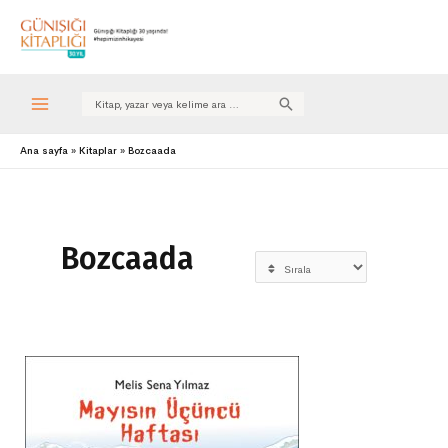
Search
for:
Ana sayfa
Kitaplar
Bozcaada
Bozcaada