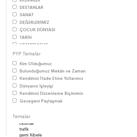
DESTANLAR
SANAT
DEĞERLERİMİZ
ÇOCUK DÜNYASI
TARİH
VATANDAŞLIK
MİLLİ KÜLTÜR
PYP Temalar
DUYGULAR
Kim Olduğumuz
HAYAL GÜCÜ
Bulunduğumuz Mekân ve Zaman
MİLLİ KÜLTÜRÜMÜZ
Kendimizi İfade Etme Yollarımız
DAVRANIŞLAR
Dünyanın İşleyişi
SAĞLIK ve SPOR
Kendimizi Düzenleme Biçimimiz
YETENEKLER
Gezegeni Paylaşmak
BİREY ve TOPLUM
ANLAM ARAYIŞI
Temalar
PSİKOLOJİ
SAĞLIK ve ÇEVRE
OYUNLAR