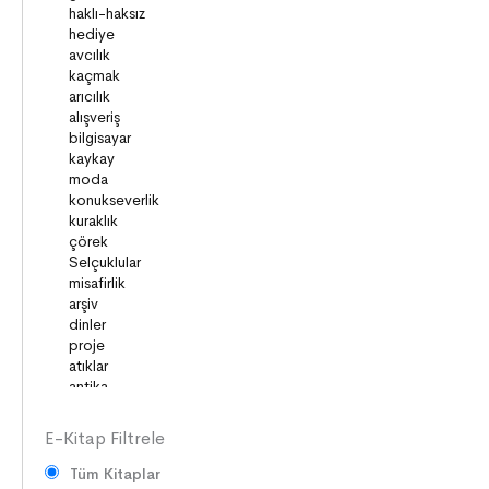
HİKÂYE GELENEĞİMİZ
ZAMAN ve MEKÂN
SOSYAL İLİŞKİLER
EDEBİ TÜRLER
İLETİŞİM
SORUMLULUKLAR
SÖZ VARLIĞI
HAK ve ÖZGÜRLÜKLER
ATATÜRK
LİDERLER
DOĞA ve EVREN
HAKLAR
DEMOKRASİ
E-Kitap Filtrele
Tüm Kitaplar