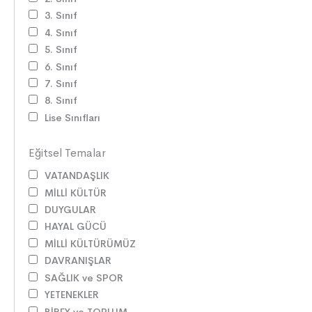
3. Sınıf
4. Sınıf
5. Sınıf
6. Sınıf
7. Sınıf
8. Sınıf
Lise Sınıfları
Eğitsel Temalar
VATANDAŞLIK
MİLLİ KÜLTÜR
DUYGULAR
HAYAL GÜCÜ
MİLLİ KÜLTÜRÜMÜZ
DAVRANIŞLAR
SAĞLIK ve SPOR
YETENEKLER
BİREY ve TOPLUM