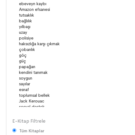
KÜLTÜRLER
DİLİMİZİN ZENGİNLİĞİ
KİŞİSEL GELİŞİM
SAĞLIK
MİLLİ MÜCADELE
OKUMA KÜLTÜRÜ
GELENEKLER
ERDEMLER
DESTANLAR
SANAT
DEĞERLERİMİZ
ÇOCUK DÜNYASI
TARİH
E-Kitap Filtrele
Tüm Kitaplar