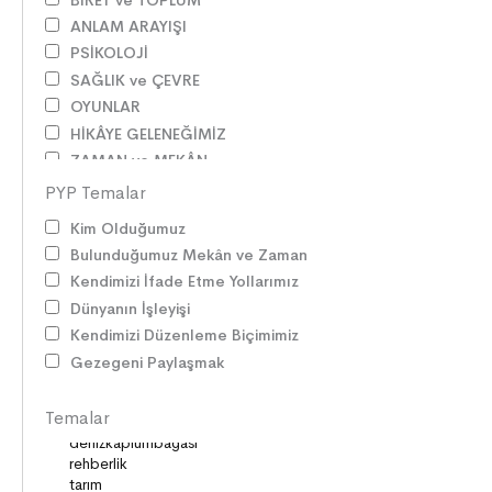
ANLAM ARAYIŞI
PSİKOLOJİ
SAĞLIK ve ÇEVRE
OYUNLAR
HİKÂYE GELENEĞİMİZ
ZAMAN ve MEKÂN
SOSYAL İLİŞKİLER
PYP Temalar
EDEBİ TÜRLER
Kim Olduğumuz
İLETİŞİM
Bulunduğumuz Mekân ve Zaman
SORUMLULUKLAR
Kendimizi İfade Etme Yollarımız
SÖZ VARLIĞI
Dünyanın İşleyişi
HAK ve ÖZGÜRLÜKLER
Kendimizi Düzenleme Biçimimiz
ATATÜRK
Gezegeni Paylaşmak
LİDERLER
DOĞA ve EVREN
Temalar
HAKLAR
DEMOKRASİ
BİLİM ve TEKNOLOJİ