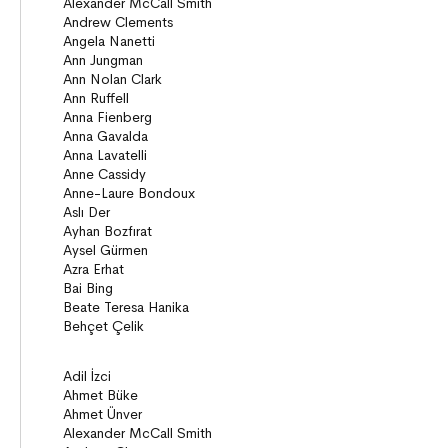
Seçki
Köprü Kitaplar (10+)
Roman
Öyküler
Anlatı
ON8 (15+)
Roman
Diziler
Öyküler
Anlatı
Gizemli Maceralar Koleksiyonu
Diziler
Behiç Ak Yetişkin Kitapları
Öykü
Roman