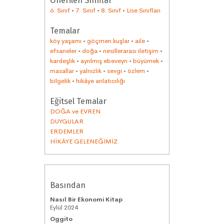
Önerilen Sınıflar
6. Sınıf
•
7. Sınıf
•
8. Sınıf
•
Lise Sınıfları
Temalar
köy yaşamı
•
göçmen kuşlar
•
aile
•
efsaneler
•
doğa
•
nesillerarası iletişim
•
kardeşlik
•
ayrılmış ebeveyn
•
büyümek
•
masallar
•
yalnızlık
•
sevgi
•
özlem
•
bilgelik
•
hikâye anlatıcılığı
Eğitsel Temalar
DOĞA ve EVREN
DUYGULAR
ERDEMLER
HİKÂYE GELENEĞİMİZ
Basından
Nasıl Bir Ekonomi Kitap
Eylül 2024
Oggito