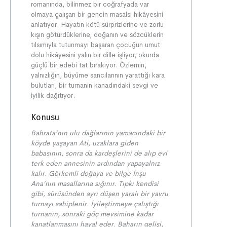
romanında, bilinmez bir coğrafyada var
olmaya çalışan bir gencin masalsı hikâyesini
anlatıyor. Hayatın kötü sürprizlerine ve zorlu
kışın götürdüklerine, doğanın ve sözcüklerin
tılsımıyla tutunmayı başaran çocuğun umut
dolu hikâyesini yalın bir dille işliyor, okurda
güçlü bir edebi tat bırakıyor. Özlemin,
yalnızlığın, büyüme sancılarının yarattığı kara
bulutları, bir turnanın kanadındaki sevgi ve
iyilik dağıtıyor.
Konusu
Bahrata’nın ulu dağlarının yamacındaki bir
köyde yaşayan Ati, uzaklara giden
babasının, sonra da kardeşlerini de alıp evi
terk eden annesinin ardından yapayalnız
kalır. Görkemli doğaya ve bilge İnşu
Ana’nın masallarına sığınır. Tıpkı kendisi
gibi, sürüsünden ayrı düşen yaralı bir yavru
turnayı sahiplenir. İyileştirmeye çalıştığı
turnanın, sonraki göç mevsimine kadar
kanatlanmasını hayal eder. Baharın gelişi,