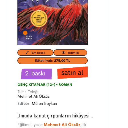
Tam kapak
Tadımlık
Etiket fiyatı:
275,00 TL
2. baskı
GENÇ KITAPLAR (12+)
•
ROMAN
Turna Teleği
Mehmet Ali Öksüz
Editör:
Müren Beykan
Umuda kanat çırpanların hikâyesi...
Eğitimci, yazar
Mehmet Ali Öksüz
, ilk