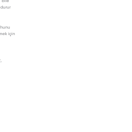
 bile
ldurur
uhunu
mek için
,