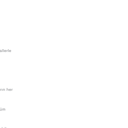
allerle
rın her
Tüm