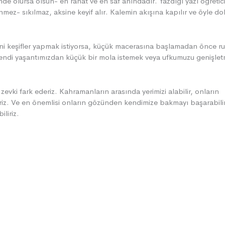
nde olursa olsun- en rahat ve en saf anındadır. Yazdığı yazı öğretici
mez- sıkılmaz, aksine keyif alır. Kalemin akışına kapılır ve öyle do
eni keşifler yapmak istiyorsa, küçük macerasına başlamadan önce r
Kendi yaşantımızdan küçük bir mola istemek veya ufkumuzu genişlet
zevki fark ederiz. Kahramanların arasında yerimizi alabilir, onların
riz. Ve en önemlisi onların gözünden kendimize bakmayı başarabilir
liriz.