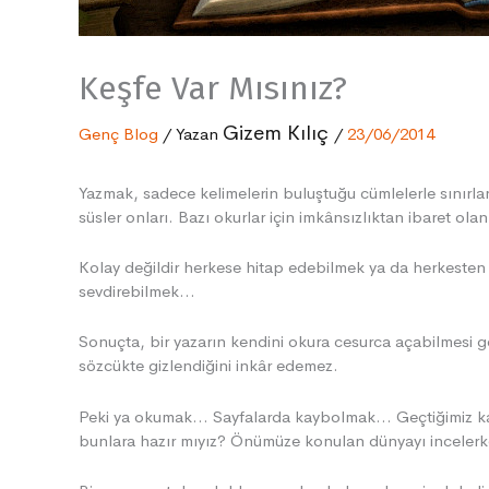
Keşfe Var Mısınız?
Gizem Kılıç
Genç Blog
/ Yazan
/
23/06/2014
Yazmak, sadece kelimelerin buluştuğu cümlelerle sınırlandı
süsler onları. Bazı okurlar için imkânsızlıktan ibaret olan
Kolay değildir herkese hitap edebilmek ya da herkesten 
sevdirebilmek…
Sonuçta, bir yazarın kendini okura cesurca açabilmesi ge
sözcükte gizlendiğini inkâr edemez.
Lace Wigs
,
Peki ya okumak… Sayfalarda kaybolmak… Geçtiğimiz ka
Lace Wigs
,
bunlara hazır mıyız? Önümüze konulan dünyayı incelerken
Lace Front Wigs
,
Semi-full Lace Wigs
,