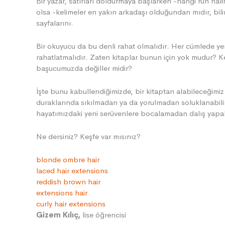
Bir yazar, satırları doldurmaya başlarken -hangi ruh hali
Full Lace Wigs
,
olsa -kelimeler en yakın arkadaşı olduğundan mıdır, bilin
Human Hair Wigs
,
sayfalarını.
Human Hair Full Lace Wigs
,
lace wigs
,
Bir okuyucu da bu denli rahat olmalıdır. Her cümlede y
human hair wigs
,
rahatlatmalıdır. Zaten kitaplar bunun için yok mudur? 
hair wigs
,
başucumuzda değiller midir?
hair bundles
human hair
İşte bunu kabullendiğimizde, bir kitaptan alabileceğimiz 
half wigs
duraklarında sıkılmadan ya da yorulmadan soluklanabili
true glory hair
hayatımızdaki yeni serüvenlere bocalamadan dalış yapabi
bundles of hair
Ne dersiniz? Keşfe var mısınız?
blonde ombre hair
laced hair extensions
reddish brown hair
extensions hair
curly hair extensions
Gizem Kılıç,
lise öğrencisi