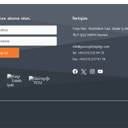
ize abone olun.
İletişim
Fulya Mah. Büyükdere Cad. Akabe İş M
78/1 Şişli 34394 İstanbul
info@gunisigikitapligi.com
e ol
Tel: +90 212 212 99 73
Fax: +90 212 217 91 74