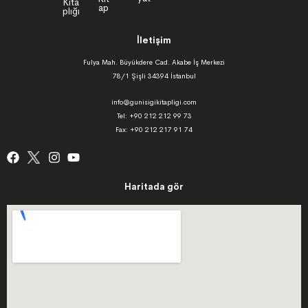
İletişim
Fulya Mah. Büyükdere Cad. Akabe İş Merkezi
78/1 Şişli 34394 İstanbul
info@gunisigikitapligi.com
Tel: +90 212 212 99 73
Fax: +90 212 217 91 74
Haritada gör