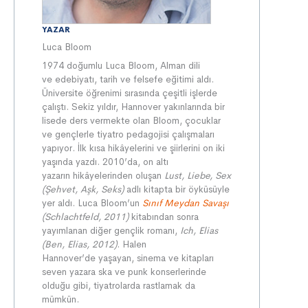
YAZAR
Luca Bloom
1974 doğumlu Luca Bloom, Alman dili
ve edebiyatı, tarih ve felsefe eğitimi aldı.
Üniversite öğrenimi sırasında çeşitli işlerde
çalıştı. Sekiz yıldır, Hannover yakınlarında bir
lisede ders vermekte olan Bloom, çocuklar
ve gençlerle tiyatro pedagojisi çalışmaları
yapıyor. İlk kısa hikâyelerini ve şiirlerini on iki
yaşında yazdı. 2010’da, on altı
yazarın hikâyelerinden oluşan
Lust, Liebe, Sex
(Şehvet, Aşk, Seks)
adlı kitapta bir öyküsüyle
yer aldı. Luca Bloom’un
Sınıf Meydan Savaşı
(Schlachtfeld, 2011)
kitabından sonra
yayımlanan diğer gençlik romanı,
Ich, Elias
(Ben, Elias, 2012)
. Halen
Hannover’de yaşayan, sinema ve kitapları
seven yazara ska ve punk konserlerinde
olduğu gibi, tiyatrolarda rastlamak da
mümkün.