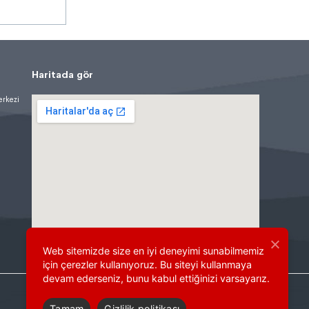
Haritada gör
erkezi
Web sitemizde size en iyi deneyimi sunabilmemiz
için çerezler kullanıyoruz. Bu siteyi kullanmaya
devam ederseniz, bunu kabul ettiğinizi varsayarız.
Tamam
Gizlilik politikası