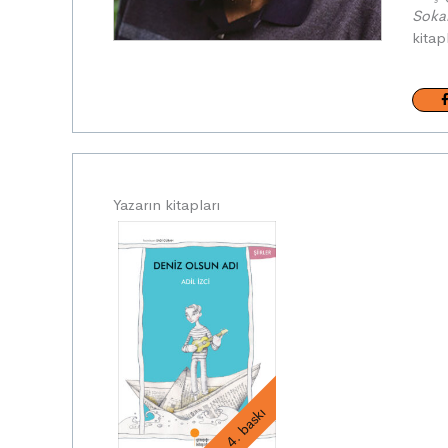
Sokak
kitap
Yazarın kitapları
4. baskı