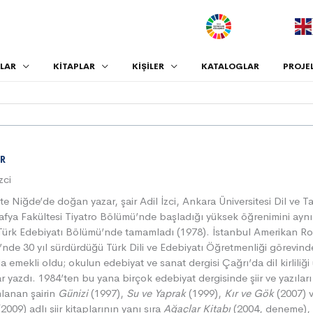
.
LAR
KİTAPLAR
KİŞİLER
KATALOGLAR
PROJE
R
zci
te Niğde’de doğan yazar, şair Adil İzci, Ankara Üniversitesi Dil ve Ta
fya Fakültesi Tiyatro Bölümü’nde başladığı yüksek öğrenimini ayn
Türk Edebiyatı Bölümü’nde tamamladı (1978). İstanbul Amerikan R
i’nde 30 yıl sürdürdüğü Türk Dili ve Edebiyatı Öğretmenliği görevin
da emekli oldu; okulun edebiyat ve sanat dergisi Çağrı’da dil kirliliği
ar yazdı. 1984’ten bu yana birçok edebiyat dergisinde şiir ve yazıları
lanan şairin
Günizi
(1997),
Su ve Yaprak
(1999),
Kır ve Gök
(2007) 
2009) adlı şiir kitaplarının yanı sıra
Ağaçlar Kitabı
(2004, deneme)