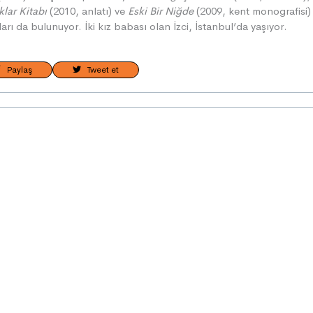
lar Kitabı
(2010, anlatı) ve
Eski Bir Niğde
(2009, kent monografisi) 
ları da bulunuyor. İki kız babası olan İzci, İstanbul’da yaşıyor.
Paylaş
Tweet et