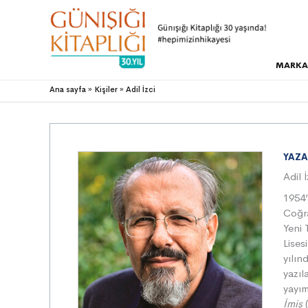
MARKA
Ana sayfa
Kişiler
Adil İzci
YAZA
Adil İ
1954’
Coğra
Yeni 
Lises
yılın
yazıl
yayım
İmiş
(