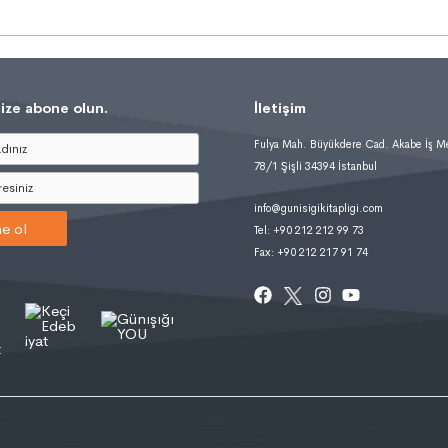
ize abone olun.
İletişim
Fulya Mah. Büyükdere Cad. Akabe İş M
78/1 Şişli 34394 İstanbul
info@gunisigikitapligi.com
e ol
Tel: +90 212 212 99 73
Fax: +90 212 217 91 74