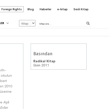
Foreign Rights
Blog
Haberler
e-kitap
Sesli Kitap
LER
Basından
Radikal Kitap
Ekim 2011
rih-
ı okulun
obert
den 2010
 üzerine
ve
Aşk
,
Evler