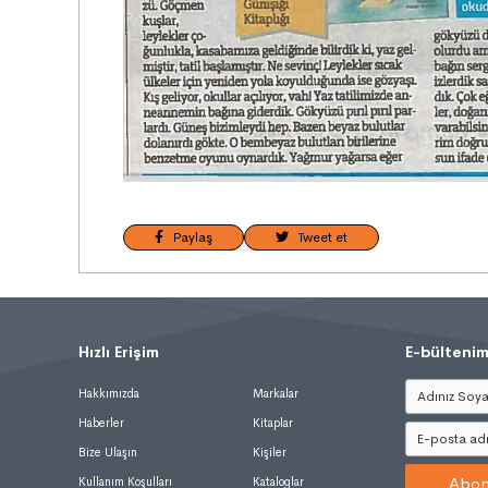
Paylaş
Tweet et
Hızlı Erişim
.
E-bültenim
Hakkımızda
Markalar
Haberler
Kitaplar
Bize Ulaşın
Kişiler
Abon
Kullanım Koşulları
Kataloglar