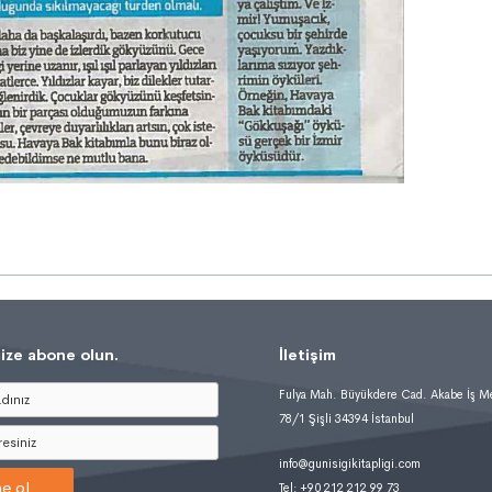
ize abone olun.
İletişim
Fulya Mah. Büyükdere Cad. Akabe İş M
78/1 Şişli 34394 İstanbul
info@gunisigikitapligi.com
e ol
Tel: +90 212 212 99 73