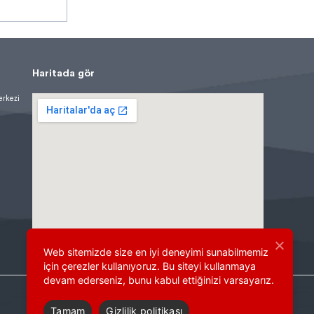
Haritada gör
erkezi
Web sitemizde size en iyi deneyimi sunabilmemiz
için çerezler kullanıyoruz. Bu siteyi kullanmaya
devam ederseniz, bunu kabul ettiğinizi varsayarız.
Tamam
Gizlilik politikası