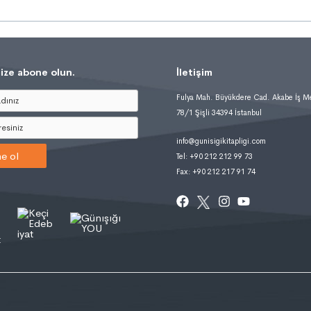
ize abone olun.
İletişim
Fulya Mah. Büyükdere Cad. Akabe İş M
78/1 Şişli 34394 İstanbul
info@gunisigikitapligi.com
e ol
Tel: +90 212 212 99 73
Fax: +90 212 217 91 74