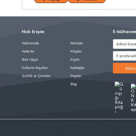
Hızlı Erişim
.
E-bültenim
Hakkımızda
Markalar
Haberler
Kitaplar
Bize Ulaşın
Kişiler
Abon
Kullanım Koşulları
Kataloglar
Gizlilik ve Çerezler
Projeler
Blog