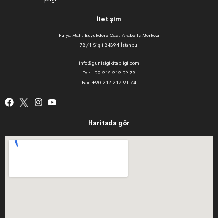
İletişim
Fulya Mah. Büyükdere Cad. Akabe İş Merkezi
78/1 Şişli 34394 İstanbul
info@gunisigikitapligi.com
Tel: +90 212 212 99 73
Fax: +90 212 217 91 74
Haritada gör