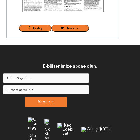
Paylaş
Tweet et
E-bültenimize abone olun.
Abone ol