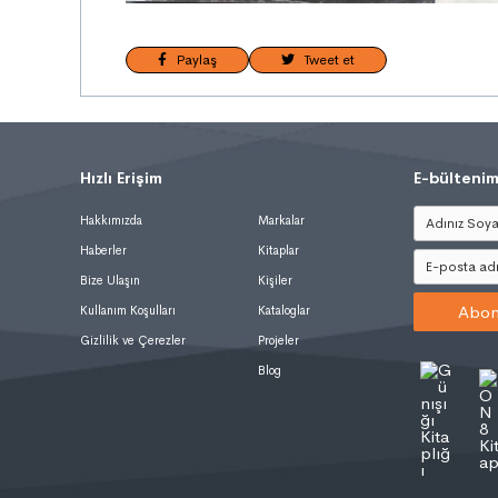
Paylaş
Tweet et
Hızlı Erişim
.
E-bültenim
Hakkımızda
Markalar
Haberler
Kitaplar
Bize Ulaşın
Kişiler
Abon
Kullanım Koşulları
Kataloglar
Gizlilik ve Çerezler
Projeler
Blog