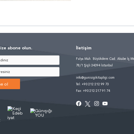
ize abone olun.
İletişim
Fulya Mah. Büyükdere Cad. Akabe İş M
78/1 Şişli 34394 İstanbul
info@gunisigikitapligi.com
e ol
Tel: +90 212 212 99 73
Fax: +90 212 217 91 74