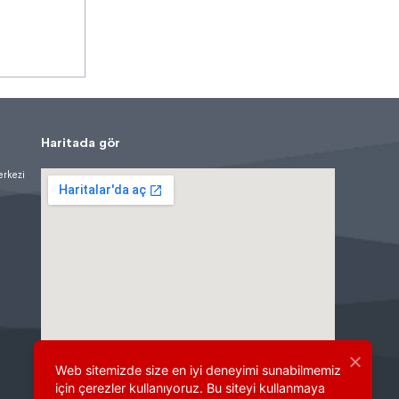
Haritada gör
erkezi
Web sitemizde size en iyi deneyimi sunabilmemiz
için çerezler kullanıyoruz. Bu siteyi kullanmaya