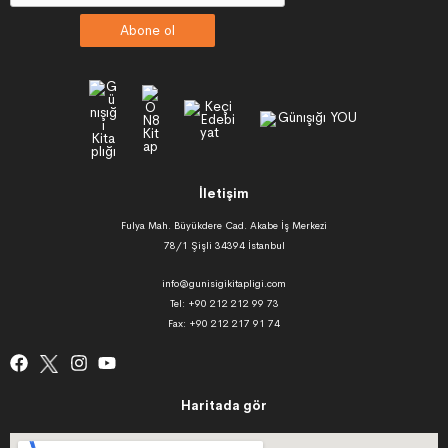
Abone ol
İletişim
Fulya Mah. Büyükdere Cad. Akabe İş Merkezi
78/1 Şişli 34394 İstanbul
info@gunisigikitapligi.com
Tel: +90 212 212 99 73
Fax: +90 212 217 91 74
Haritada gör