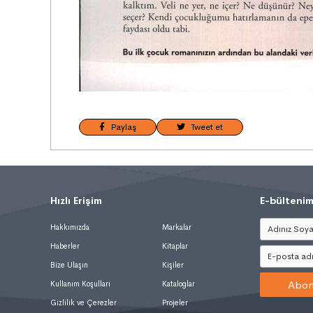
Paylaş
Tweet et
Hızlı Erişim
.
E-bültenim
Hakkımızda
Markalar
Haberler
Kitaplar
Bize Ulaşın
Kişiler
Abon
Kullanım Koşulları
Kataloglar
Gizlilik ve Çerezler
Projeler