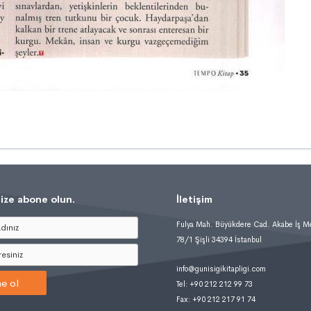
ize abone olun.
İletişim
Fulya Mah. Büyükdere Cad. Akabe İş M
78/1 Şişli 34394 İstanbul
info@gunisigikitapligi.com
e ol
Tel: +90 212 212 99 73
Fax: +90 212 217 91 74