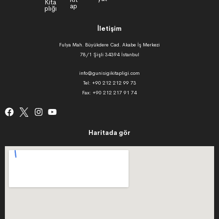
İletişim
Fulya Mah. Büyükdere Cad. Akabe İş Merkezi
78/1 Şişli 34394 İstanbul
info@gunisigikitapligi.com
Tel: +90 212 212 99 73
Fax: +90 212 217 91 74
Haritada gör