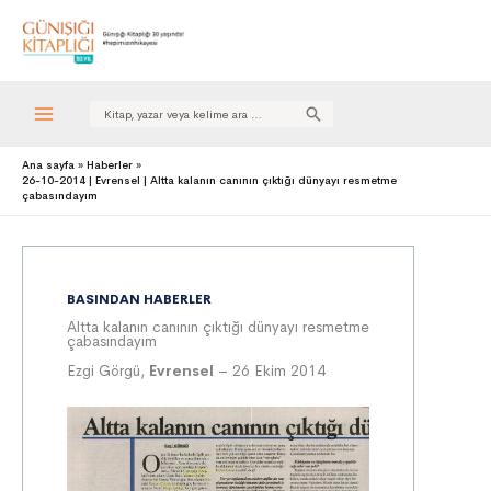
Search
for:
Ana sayfa
Haberler
26-10-2014 | Evrensel | Altta kalanın canının çıktığı dünyayı resmetme
çabasındayım
BASINDAN HABERLER
Altta kalanın canının çıktığı dünyayı resmetme
çabasındayım
Ezgi Görgü,
Evrensel
– 26 Ekim 2014