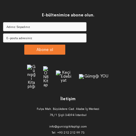
E-bültenimize abone olun.
Abone ol
İletişim
Fulya Mah. Büyükdere Cad. Akabe İş Merkezi
78/1 Şişli 34394 İstanbul
info@gunisigikitapligi.com
Tel: +90 212 212 99 73