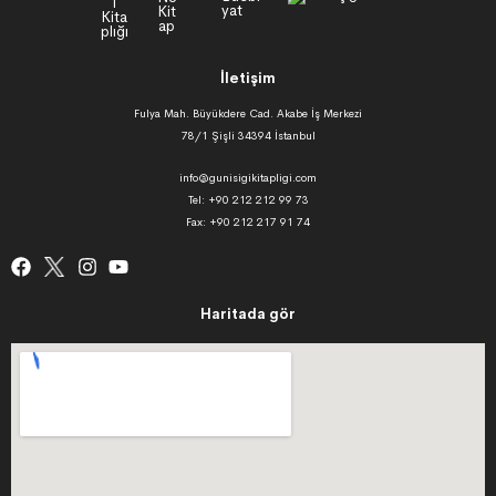
İletişim
Fulya Mah. Büyükdere Cad. Akabe İş Merkezi
78/1 Şişli 34394 İstanbul
info@gunisigikitapligi.com
Tel: +90 212 212 99 73
Fax: +90 212 217 91 74
Haritada gör