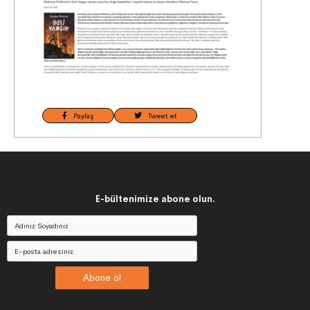
Paylaş
Tweet et
E-bültenimize abone olun.
Abone ol