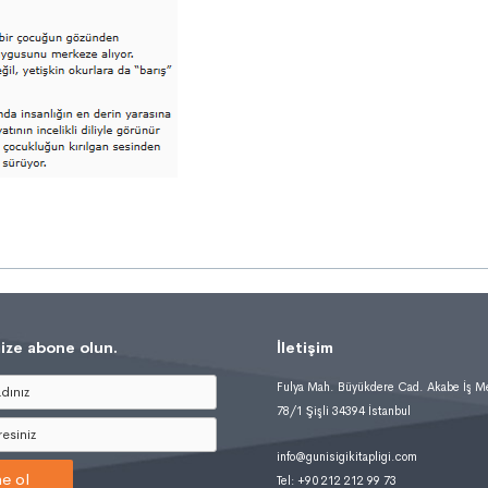
ize abone olun.
İletişim
Fulya Mah. Büyükdere Cad. Akabe İş M
78/1 Şişli 34394 İstanbul
info@gunisigikitapligi.com
e ol
Tel: +90 212 212 99 73