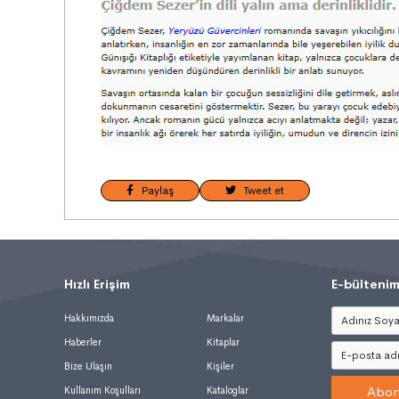
Paylaş
Tweet et
Hızlı Erişim
.
E-bültenim
Hakkımızda
Markalar
Haberler
Kitaplar
Bize Ulaşın
Kişiler
Abon
Kullanım Koşulları
Kataloglar