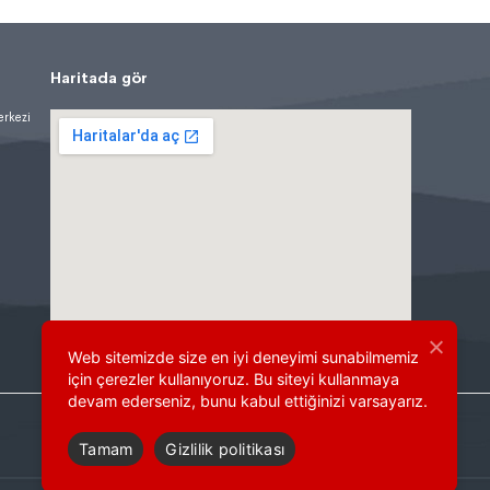
Haritada gör
erkezi
Web sitemizde size en iyi deneyimi sunabilmemiz
için çerezler kullanıyoruz. Bu siteyi kullanmaya
devam ederseniz, bunu kabul ettiğinizi varsayarız.
Tamam
Gizlilik politikası