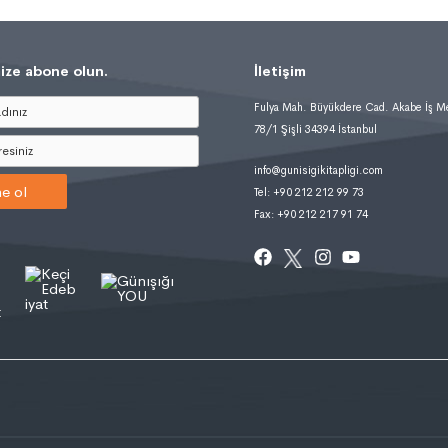
ize abone olun.
İletişim
Fulya Mah. Büyükdere Cad. Akabe İş M
78/1 Şişli 34394 İstanbul
info@gunisigikitapligi.com
e ol
Tel: +90 212 212 99 73
Fax: +90 212 217 91 74