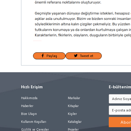
Paylaş
Tweet et
Hızlı Erişim
.
E-bültenim
Hakkımızda
Markalar
Haberler
Kitaplar
Bize Ulaşın
Kişiler
Abon
Kullanım Koşulları
Kataloglar
Gizlilik ve Çerezler
Projeler