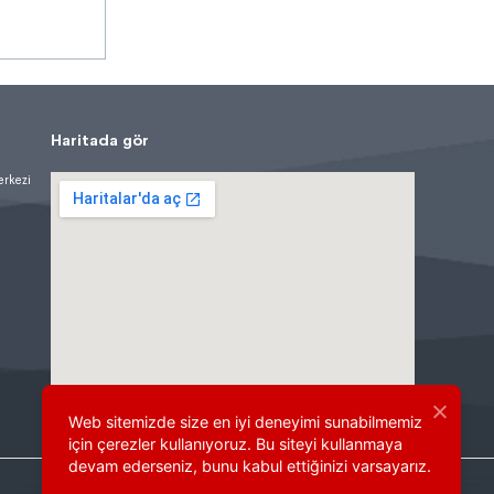
Haritada gör
erkezi
Web sitemizde size en iyi deneyimi sunabilmemiz
için çerezler kullanıyoruz. Bu siteyi kullanmaya
devam ederseniz, bunu kabul ettiğinizi varsayarız.