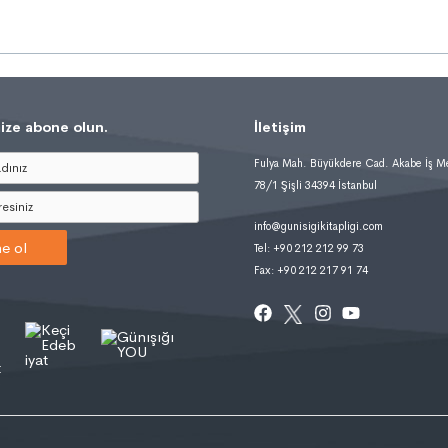
ize abone olun.
İletişim
Fulya Mah. Büyükdere Cad. Akabe İş M
78/1 Şişli 34394 İstanbul
info@gunisigikitapligi.com
e ol
Tel: +90 212 212 99 73
Fax: +90 212 217 91 74