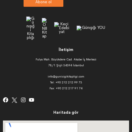
Abone ol
İletişim
Fulya Mah. Büyükdere Cad. Akabe İş Merkezi
78/1 Şişli 34394 İstanbul
info@gunisigikitapligi.com
Tel: +90 212 212 99 73
Fax: +90 212 217 91 74
Haritada gör