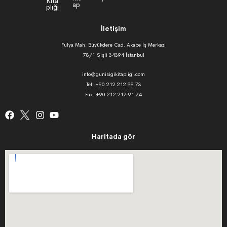
İletişim
Fulya Mah. Büyükdere Cad. Akabe İş Merkezi
78/1 Şişli 34394 İstanbul
info@gunisigikitapligi.com
Tel: +90 212 212 99 73
Fax: +90 212 217 91 74
Haritada gör