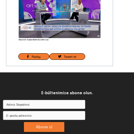
Paylaş
Tweet et
E-bültenimize abone olun.
Abone ol